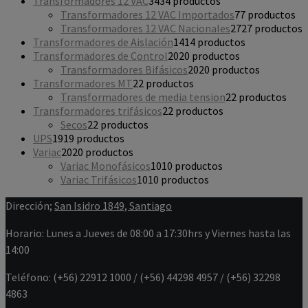
Transformadores 12 VAC
34
34 productos
Transformadores 12 VAC Importados
7
7 productos
Transformadores 12 VAC Nacionales
27
27 productos
Transformadores de Aislación
14
14 productos
Transformadores de Control
20
20 productos
Transformadores Bifásicos
20
20 productos
Transformadores MT
2
2 productos
Transformadores de media tension
2
2 productos
Transformadores trifásicos
2
2 productos
Secos
2
2 productos
UPS
19
19 productos
Variac
20
20 productos
Variac Monofásicos
10
10 productos
Variac Trifásicos
10
10 productos
Dirección;
San Isidro 1849, Santiago
Horario: Lunes a Jueves de 08:00 a 17:30hrs y Viernes hasta las
14:00
Teléfono: (+56) 22912 1000 / (+56) 44298 4957 / (+56) 32298
4863