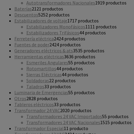
Autotransformadores Nacionales
19
19 productos
Baterías
21
21 productos
Descuentos
52
52 productos
Estabilizadores de voltaje
17
17 productos
Estabilizadores Monofásicos
11
11 productos
Estabilizadores Trifásicos
4
4 productos
Ferretería eléctrica
24
24 productos
Fuentes de poder
24
24 productos
Generadores eléctricos & ats
35
35 productos
Herramientas eléctricas
36
36 productos
Esmeriles Angulares
5
5 productos
Rotomartillos
4
4 productos
Sierras Eléctricas
4
4 productos
Soldadoras
2
2 productos
Taladros
3
3 productos
Luminaria de Emergencias
5
5 productos
Otros
28
28 productos
Tableros eléctricos
3
3 productos
Transformador 24 VAC
20
20 productos
Transformadores 24 VAC Importados
5
5 productos
Transformadores 24 VAC Nacionales
15
15 productos
Transformador Especial
1
1 producto