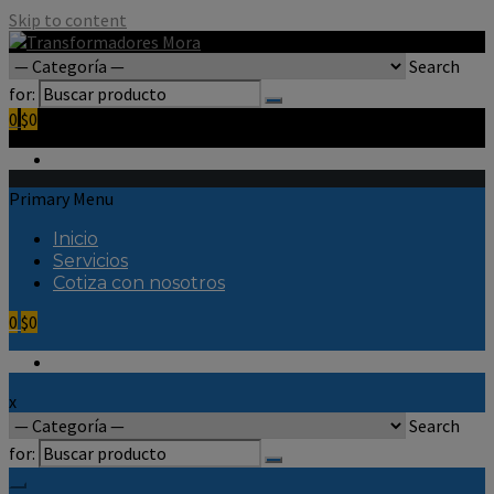
Skip to content
Search
for:
0
$0
Primary Menu
Inicio
Servicios
Cotiza con nosotros
0
$0
x
Search
for: