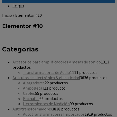
Login
Inicio
/ Elementor #10
Elementor #10
Categorías
Accesorios para amplificadores y mesas de sonido
13
13
productos
Transformadores de Audio
11
11 productos
Artículos de electrónica & electricidad
36
36 productos
Alargadores
2
2 productos
Ampolletas
1
1 producto
Cables
5
5 productos
Enchufes
6
6 productos
Herramientas de Medición
9
9 productos
Autotransformadores
38
38 productos
Autotransformadores Importados
19
19 productos