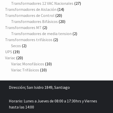
productos
27
Transformadores 12 VAC Nacionales
27
14
productos
Transformadores de Aislación
14
20
productos
Transformadores de Control
20
productos
20
Transformadores Bifásicos
20
2
productos
Transformadores MT
2
productos
2
Transformadores de media tension
2
2
productos
Transformadores trifásicos
2
2
productos
Secos
2
19
productos
UPS
19
productos
20
Variac
20
productos
10
Variac Monofásicos
10
10
productos
Variac Trifásicos
10
productos
Dirección;
San Isidro 1849, Santiago
Horario: Lunes a Jueves de 08:00 a 17:30hrs y Viernes
hasta las 14:00