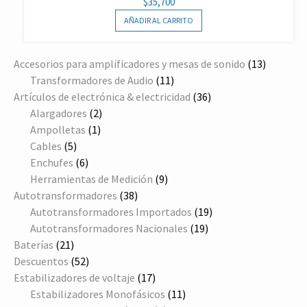
$
35,700
AÑADIR AL CARRITO
13
Accesorios para amplificadores y mesas de sonido
13
11
producto
Transformadores de Audio
11
productos
36
Artículos de electrónica & electricidad
36
2
productos
Alargadores
2
1
productos
Ampolletas
1
5
producto
Cables
5
productos
6
Enchufes
6
productos
9
Herramientas de Medición
9
38
productos
Autotransformadores
38
productos
19
Autotransformadores Importados
19
19
productos
Autotransformadores Nacionales
19
21
productos
Baterías
21
productos
52
Descuentos
52
productos
17
Estabilizadores de voltaje
17
productos
11
Estabilizadores Monofásicos
11