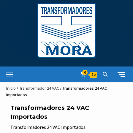
Skip
to
content
Primary
0
$0
Menu
Inicio
/
Transformador 24 VAC
/ Transformadores 24 VAC
Importados
Transformadores 24 VAC
Importados
Transformadores 24 VAC Importados.