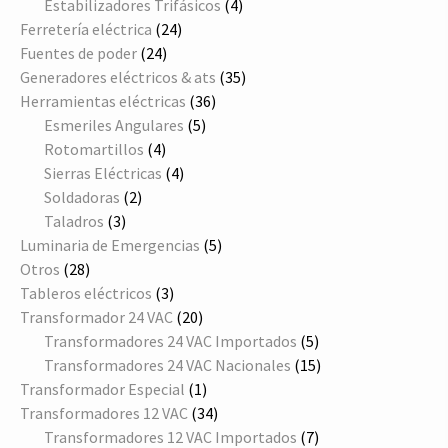
4
productos
Estabilizadores Trifásicos
4
24
productos
Ferretería eléctrica
24
24
productos
Fuentes de poder
24
productos
35
Generadores eléctricos & ats
35
36
productos
Herramientas eléctricas
36
5
productos
Esmeriles Angulares
5
4
productos
Rotomartillos
4
productos
4
Sierras Eléctricas
4
2
productos
Soldadoras
2
3
productos
Taladros
3
productos
5
Luminaria de Emergencias
5
28
productos
Otros
28
productos
3
Tableros eléctricos
3
productos
20
Transformador 24 VAC
20
productos
5
Transformadores 24 VAC Importados
5
productos
15
Transformadores 24 VAC Nacionales
15
1
productos
Transformador Especial
1
producto
34
Transformadores 12 VAC
34
productos
7
Transformadores 12 VAC Importados
7