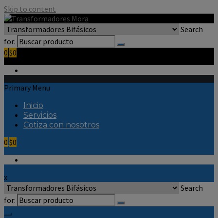
Skip to content
Search
for:
0
$0
Primary Menu
Inicio
Servicios
Cotiza con nosotros
0
$0
x
Search
for: