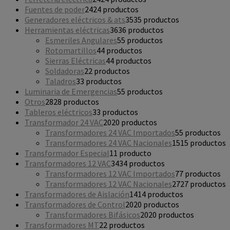
Fuentes de poder
24
24 productos
Generadores eléctricos & ats
35
35 productos
Herramientas eléctricas
36
36 productos
Esmeriles Angulares
5
5 productos
Rotomartillos
4
4 productos
Sierras Eléctricas
4
4 productos
Soldadoras
2
2 productos
Taladros
3
3 productos
Luminaria de Emergencias
5
5 productos
Otros
28
28 productos
Tableros eléctricos
3
3 productos
Transformador 24 VAC
20
20 productos
Transformadores 24 VAC Importados
5
5 productos
Transformadores 24 VAC Nacionales
15
15 productos
Transformador Especial
1
1 producto
Transformadores 12 VAC
34
34 productos
Transformadores 12 VAC Importados
7
7 productos
Transformadores 12 VAC Nacionales
27
27 productos
Transformadores de Aislación
14
14 productos
Transformadores de Control
20
20 productos
Transformadores Bifásicos
20
20 productos
Transformadores MT
2
2 productos