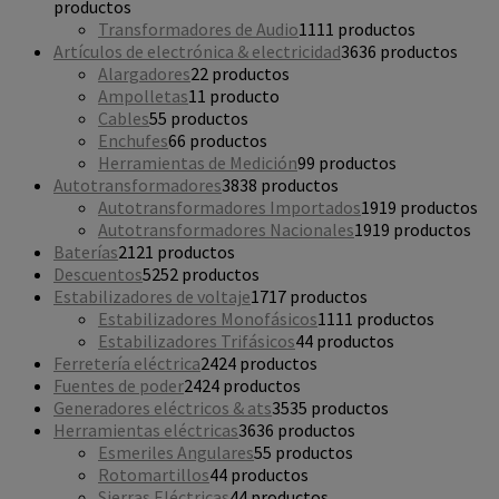
productos
Transformadores de Audio
11
11 productos
Artículos de electrónica & electricidad
36
36 productos
Alargadores
2
2 productos
Ampolletas
1
1 producto
Cables
5
5 productos
Enchufes
6
6 productos
Herramientas de Medición
9
9 productos
Autotransformadores
38
38 productos
Autotransformadores Importados
19
19 productos
Autotransformadores Nacionales
19
19 productos
Baterías
21
21 productos
Descuentos
52
52 productos
Estabilizadores de voltaje
17
17 productos
Estabilizadores Monofásicos
11
11 productos
Estabilizadores Trifásicos
4
4 productos
Ferretería eléctrica
24
24 productos
Fuentes de poder
24
24 productos
Generadores eléctricos & ats
35
35 productos
Herramientas eléctricas
36
36 productos
Esmeriles Angulares
5
5 productos
Rotomartillos
4
4 productos
Sierras Eléctricas
4
4 productos