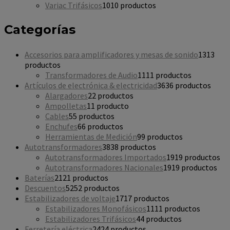
Variac Trifásicos
10
10 productos
Categorías
Accesorios para amplificadores y mesas de sonido
13
13
productos
Transformadores de Audio
11
11 productos
Artículos de electrónica & electricidad
36
36 productos
Alargadores
2
2 productos
Ampolletas
1
1 producto
Cables
5
5 productos
Enchufes
6
6 productos
Herramientas de Medición
9
9 productos
Autotransformadores
38
38 productos
Autotransformadores Importados
19
19 productos
Autotransformadores Nacionales
19
19 productos
Baterías
21
21 productos
Descuentos
52
52 productos
Estabilizadores de voltaje
17
17 productos
Estabilizadores Monofásicos
11
11 productos
Estabilizadores Trifásicos
4
4 productos
Ferretería eléctrica
24
24 productos