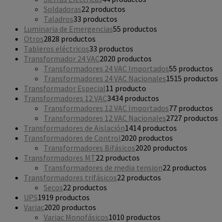
Soldadoras
2
2 productos
Taladros
3
3 productos
Luminaria de Emergencias
5
5 productos
Otros
28
28 productos
Tableros eléctricos
3
3 productos
Transformador 24 VAC
20
20 productos
Transformadores 24 VAC Importados
5
5 productos
Transformadores 24 VAC Nacionales
15
15 productos
Transformador Especial
1
1 producto
Transformadores 12 VAC
34
34 productos
Transformadores 12 VAC Importados
7
7 productos
Transformadores 12 VAC Nacionales
27
27 productos
Transformadores de Aislación
14
14 productos
Transformadores de Control
20
20 productos
Transformadores Bifásicos
20
20 productos
Transformadores MT
2
2 productos
Transformadores de media tension
2
2 productos
Transformadores trifásicos
2
2 productos
Secos
2
2 productos
UPS
19
19 productos
Variac
20
20 productos
Variac Monofásicos
10
10 productos