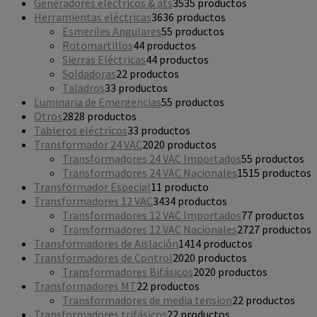
Generadores eléctricos & ats
35
35 productos
Herramientas eléctricas
36
36 productos
Esmeriles Angulares
5
5 productos
Rotomartillos
4
4 productos
Sierras Eléctricas
4
4 productos
Soldadoras
2
2 productos
Taladros
3
3 productos
Luminaria de Emergencias
5
5 productos
Otros
28
28 productos
Tableros eléctricos
3
3 productos
Transformador 24 VAC
20
20 productos
Transformadores 24 VAC Importados
5
5 productos
Transformadores 24 VAC Nacionales
15
15 productos
Transformador Especial
1
1 producto
Transformadores 12 VAC
34
34 productos
Transformadores 12 VAC Importados
7
7 productos
Transformadores 12 VAC Nacionales
27
27 productos
Transformadores de Aislación
14
14 productos
Transformadores de Control
20
20 productos
Transformadores Bifásicos
20
20 productos
Transformadores MT
2
2 productos
Transformadores de media tension
2
2 productos
Transformadores trifásicos
2
2 productos