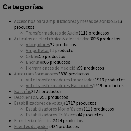
Categorías
Accesorios para amplificadores y mesas de sonido
13
13
productos
Transformadores de Audio
11
11 productos
Artículos de electrónica & electricidad
36
36 productos
Alargadores
2
2 productos
Ampolletas
1
1 producto
Cables
5
5 productos
Enchufes
6
6 productos
Herramientas de Medición
9
9 productos
Autotransformadores
38
38 productos
Autotransformadores Importados
19
19 productos
Autotransformadores Nacionales
19
19 productos
Baterías
21
21 productos
Descuentos
52
52 productos
Estabilizadores de voltaje
17
17 productos
Estabilizadores Monofásicos
11
11 productos
Estabilizadores Trifásicos
4
4 productos
Ferretería eléctrica
24
24 productos
Fuentes de poder
24
24 productos