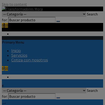
Skip to content
Search
for:
0
$0
Primary Menu
Inicio
Servicios
Cotiza con nosotros
0
$0
x
Search
for: