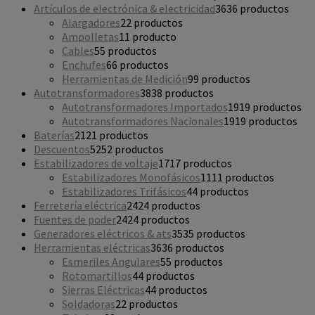
Artículos de electrónica & electricidad
36
36 productos
Alargadores
2
2 productos
Ampolletas
1
1 producto
Cables
5
5 productos
Enchufes
6
6 productos
Herramientas de Medición
9
9 productos
Autotransformadores
38
38 productos
Autotransformadores Importados
19
19 productos
Autotransformadores Nacionales
19
19 productos
Baterías
21
21 productos
Descuentos
52
52 productos
Estabilizadores de voltaje
17
17 productos
Estabilizadores Monofásicos
11
11 productos
Estabilizadores Trifásicos
4
4 productos
Ferretería eléctrica
24
24 productos
Fuentes de poder
24
24 productos
Generadores eléctricos & ats
35
35 productos
Herramientas eléctricas
36
36 productos
Esmeriles Angulares
5
5 productos
Rotomartillos
4
4 productos
Sierras Eléctricas
4
4 productos
Soldadoras
2
2 productos