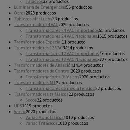
Taladros
3
3 productos
Luminaria de Emergencias
5
5 productos
Otros
28
28 productos
Tableros eléctricos
3
3 productos
Transformador 24 VAC
20
20 productos
Transformadores 24 VAC Importados
5
5 productos
Transformadores 24 VAC Nacionales
15
15 productos
Transformador Especial
1
1 producto
Transformadores 12 VAC
34
34 productos
Transformadores 12 VAC Importados
7
7 productos
Transformadores 12 VAC Nacionales
27
27 productos
Transformadores de Aislación
14
14 productos
Transformadores de Control
20
20 productos
Transformadores Bifásicos
20
20 productos
Transformadores MT
2
2 productos
Transformadores de media tension
2
2 productos
Transformadores trifásicos
2
2 productos
Secos
2
2 productos
UPS
19
19 productos
Variac
20
20 productos
Variac Monofásicos
10
10 productos
Variac Trifásicos
10
10 productos