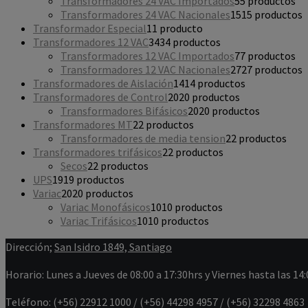
Transformadores 24 VAC Importados
5
5 productos
Transformadores 24 VAC Nacionales
15
15 productos
Transformador Especial
1
1 producto
Transformadores 12 VAC
34
34 productos
Transformadores 12 VAC Importados
7
7 productos
Transformadores 12 VAC Nacionales
27
27 productos
Transformadores de Aislación
14
14 productos
Transformadores de Control
20
20 productos
Transformadores Bifásicos
20
20 productos
Transformadores MT
2
2 productos
Transformadores de media tension
2
2 productos
Transformadores trifásicos
2
2 productos
Secos
2
2 productos
UPS
19
19 productos
Variac
20
20 productos
Variac Monofásicos
10
10 productos
Variac Trifásicos
10
10 productos
Dirección;
San Isidro 1849, Santiago
Horario: Lunes a Jueves de 08:00 a 17:30hrs y Viernes hasta las 14:
Teléfono: (+56) 22912 1000 / (+56) 44298 4957 / (+56) 32298 4863