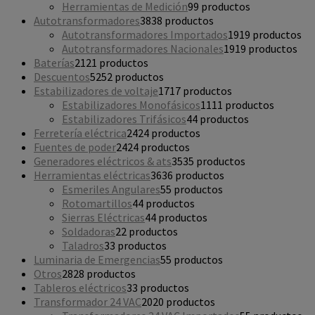
Herramientas de Medición
9
9 productos
Autotransformadores
38
38 productos
Autotransformadores Importados
19
19 productos
Autotransformadores Nacionales
19
19 productos
Baterías
21
21 productos
Descuentos
52
52 productos
Estabilizadores de voltaje
17
17 productos
Estabilizadores Monofásicos
11
11 productos
Estabilizadores Trifásicos
4
4 productos
Ferretería eléctrica
24
24 productos
Fuentes de poder
24
24 productos
Generadores eléctricos & ats
35
35 productos
Herramientas eléctricas
36
36 productos
Esmeriles Angulares
5
5 productos
Rotomartillos
4
4 productos
Sierras Eléctricas
4
4 productos
Soldadoras
2
2 productos
Taladros
3
3 productos
Luminaria de Emergencias
5
5 productos
Otros
28
28 productos
Tableros eléctricos
3
3 productos
Transformador 24 VAC
20
20 productos