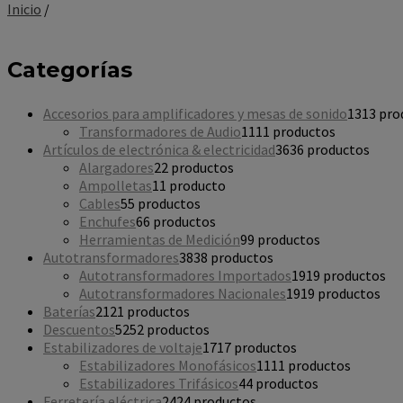
Inicio
/
Categorías
Accesorios para amplificadores y mesas de sonido
13
13 pro
Transformadores de Audio
11
11 productos
Artículos de electrónica & electricidad
36
36 productos
Alargadores
2
2 productos
Ampolletas
1
1 producto
Cables
5
5 productos
Enchufes
6
6 productos
Herramientas de Medición
9
9 productos
Autotransformadores
38
38 productos
Autotransformadores Importados
19
19 productos
Autotransformadores Nacionales
19
19 productos
Baterías
21
21 productos
Descuentos
52
52 productos
Estabilizadores de voltaje
17
17 productos
Estabilizadores Monofásicos
11
11 productos
Estabilizadores Trifásicos
4
4 productos
Ferretería eléctrica
24
24 productos