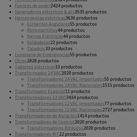
Fuentes de poder
24
24 productos
Generadores eléctricos & ats
35
35 productos
Herramientas eléctricas
36
36 productos
Esmeriles Angulares
5
5 productos
Rotomartillos
4
4 productos
Sierras Eléctricas
4
4 productos
Soldadoras
2
2 productos
Taladros
3
3 productos
Luminaria de Emergencias
5
5 productos
Otros
28
28 productos
Tableros eléctricos
3
3 productos
Transformador 24 VAC
20
20 productos
Transformadores 24 VAC Importados
5
5 productos
Transformadores 24 VAC Nacionales
15
15 productos
Transformador Especial
1
1 producto
Transformadores 12 VAC
34
34 productos
Transformadores 12 VAC Importados
7
7 productos
Transformadores 12 VAC Nacionales
27
27 productos
Transformadores de Aislación
14
14 productos
Transformadores de Control
20
20 productos
Transformadores Bifásicos
20
20 productos
Transformadores MT
2
2 productos