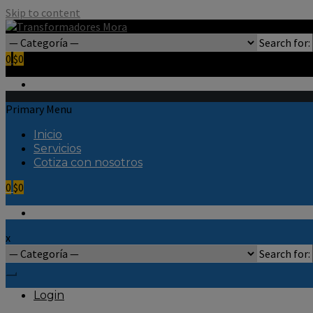
Skip to content
Search for:
0
$0
Primary Menu
Inicio
Servicios
Cotiza con nosotros
0
$0
x
Search for:
Login