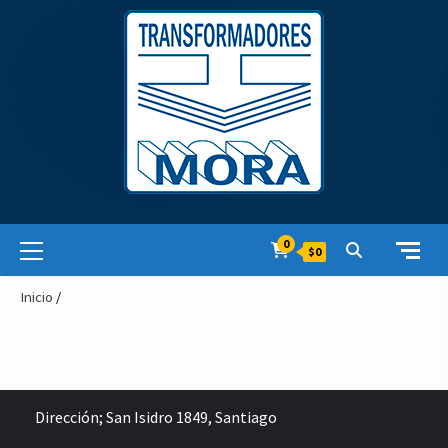
Skip
to
content
Primary
0
$0
Menu
Inicio
/
Dirección;
San Isidro 1849, Santiago