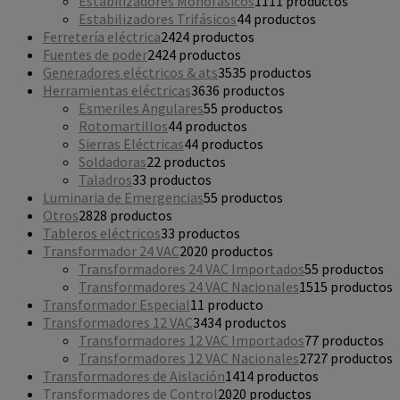
Estabilizadores Monofásicos
11
11 productos
Estabilizadores Trifásicos
4
4 productos
Ferretería eléctrica
24
24 productos
Fuentes de poder
24
24 productos
Generadores eléctricos & ats
35
35 productos
Herramientas eléctricas
36
36 productos
Esmeriles Angulares
5
5 productos
Rotomartillos
4
4 productos
Sierras Eléctricas
4
4 productos
Soldadoras
2
2 productos
Taladros
3
3 productos
Luminaria de Emergencias
5
5 productos
Otros
28
28 productos
Tableros eléctricos
3
3 productos
Transformador 24 VAC
20
20 productos
Transformadores 24 VAC Importados
5
5 productos
Transformadores 24 VAC Nacionales
15
15 productos
Transformador Especial
1
1 producto
Transformadores 12 VAC
34
34 productos
Transformadores 12 VAC Importados
7
7 productos
Transformadores 12 VAC Nacionales
27
27 productos
Transformadores de Aislación
14
14 productos
Transformadores de Control
20
20 productos