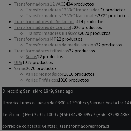
Transformadores 12 VAC
34
34 productos
Transformadores 12 VAC Importados
7
7 productos
Transformadores 12 VAC Nacionales
27
27 productos
Transformadores de Aislación
14
14 productos
Transformadores de Control
20
20 productos
Transformadores Bifásicos
20
20 productos
Transformadores MT
2
2 productos
Transformadores de media tension
2
2 productos
Transformadores trifásicos
2
2 productos
Secos
2
2 productos
UPS
19
19 productos
Variac
20
20 productos
Variac Monofásicos
10
10 productos
Variac Trifásicos
10
10 productos
Dirección;
San Isidro 1849, Santiago
Horario: Lunes a Jueves de 08:00 a 17:30hrs y Viernes hasta las 14:
Teléfono: (+56) 22912 1000 / (+56) 44298 4957 / (+56) 32298 4863
correo de contacto:
ventas@transformadoresmora.cl