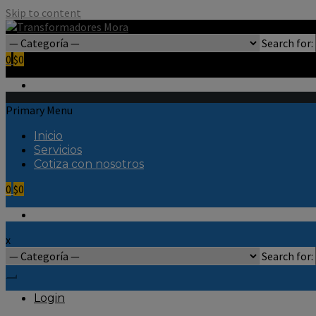
Skip to content
Search for:
0
$0
Primary Menu
Inicio
Servicios
Cotiza con nosotros
0
$0
x
Search for:
Login