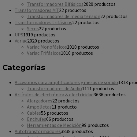
Transformadores Bifásicos
20
20 productos
Transformadores MT
2
2 productos
Transformadores de media tension
2
2 productos
Transformadores trifásicos
2
2 productos
Secos
2
2 productos
UPS
19
19 productos
Variac
20
20 productos
Variac Monofásicos
10
10 productos
Variac Trifásicos
10
10 productos
Categorías
Accesorios para amplificadores y mesas de sonido
13
13 pro
Transformadores de Audio
11
11 productos
Artículos de electrónica & electricidad
36
36 productos
Alargadores
2
2 productos
Ampolletas
1
1 producto
Cables
5
5 productos
Enchufes
6
6 productos
Herramientas de Medición
9
9 productos
Autotransformadores
38
38 productos