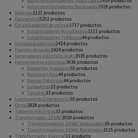
Autotransformadores Importados
19
19 productos
Autotransformadores Nacionales
19
19 productos
Baterías
21
21 productos
Descuentos
52
52 productos
Estabilizadores de voltaje
17
17 productos
Estabilizadores Monofásicos
11
11 productos
Estabilizadores Trifásicos
4
4 productos
Ferretería eléctrica
24
24 productos
Fuentes de poder
24
24 productos
Generadores eléctricos & ats
35
35 productos
Herramientas eléctricas
36
36 productos
Esmeriles Angulares
5
5 productos
Rotomartillos
4
4 productos
Sierras Eléctricas
4
4 productos
Soldadoras
2
2 productos
Taladros
3
3 productos
Luminaria de Emergencias
5
5 productos
Otros
28
28 productos
Tableros eléctricos
3
3 productos
Transformador 24 VAC
20
20 productos
Transformadores 24 VAC Importados
5
5 productos
Transformadores 24 VAC Nacionales
15
15 productos
Transformador Especial
1
1 producto