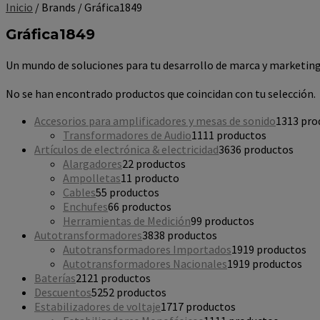
Inicio
/ Brands / Gráfica1849
Gráfica1849
Un mundo de soluciones para tu desarrollo de marca y marketing
No se han encontrado productos que coincidan con tu selección.
Accesorios para amplificadores y mesas de sonido
13
13 pro
Transformadores de Audio
11
11 productos
Artículos de electrónica & electricidad
36
36 productos
Alargadores
2
2 productos
Ampolletas
1
1 producto
Cables
5
5 productos
Enchufes
6
6 productos
Herramientas de Medición
9
9 productos
Autotransformadores
38
38 productos
Autotransformadores Importados
19
19 productos
Autotransformadores Nacionales
19
19 productos
Baterías
21
21 productos
Descuentos
52
52 productos
Estabilizadores de voltaje
17
17 productos