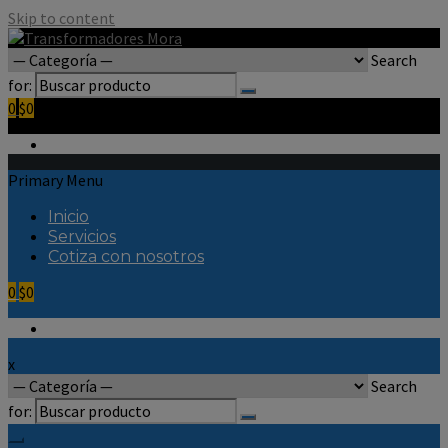
Skip to content
Search
for:
0
$0
Primary Menu
Inicio
Servicios
Cotiza con nosotros
0
$0
x
Search
for: