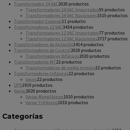
Transformador 24 VAC
20
20 productos
Transformadores 24 VAC Importados
5
5 productos
Transformadores 24 VAC Nacionales
15
15 productos
Transformador Especial
1
1 producto
Transformadores 12 VAC
34
34 productos
Transformadores 12 VAC Importados
7
7 productos
Transformadores 12 VAC Nacionales
27
27 productos
Transformadores de Aislación
14
14 productos
Transformadores de Control
20
20 productos
Transformadores Bifásicos
20
20 productos
Transformadores MT
2
2 productos
Transformadores de media tension
2
2 productos
Transformadores trifásicos
2
2 productos
Secos
2
2 productos
UPS
19
19 productos
Variac
20
20 productos
Variac Monofásicos
10
10 productos
Variac Trifásicos
10
10 productos
Categorías