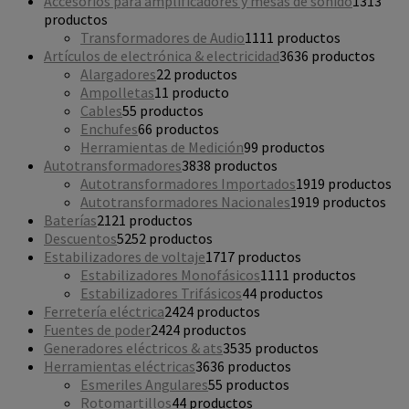
Accesorios para amplificadores y mesas de sonido
13
13
productos
Transformadores de Audio
11
11 productos
Artículos de electrónica & electricidad
36
36 productos
Alargadores
2
2 productos
Ampolletas
1
1 producto
Cables
5
5 productos
Enchufes
6
6 productos
Herramientas de Medición
9
9 productos
Autotransformadores
38
38 productos
Autotransformadores Importados
19
19 productos
Autotransformadores Nacionales
19
19 productos
Baterías
21
21 productos
Descuentos
52
52 productos
Estabilizadores de voltaje
17
17 productos
Estabilizadores Monofásicos
11
11 productos
Estabilizadores Trifásicos
4
4 productos
Ferretería eléctrica
24
24 productos
Fuentes de poder
24
24 productos
Generadores eléctricos & ats
35
35 productos
Herramientas eléctricas
36
36 productos
Esmeriles Angulares
5
5 productos
Rotomartillos
4
4 productos