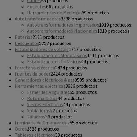
Cables
5
5 productos
Enchufes
6
6 productos
Herramientas de Medición
9
9 productos
Autotransformadores
38
38 productos
Autotransformadores Importados
19
19 productos
Autotransformadores Nacionales
19
19 productos
Baterías
21
21 productos
Descuentos
52
52 productos
Estabilizadores de voltaje
17
17 productos
Estabilizadores Monofásicos
11
11 productos
Estabilizadores Trifásicos
4
4 productos
Ferretería eléctrica
24
24 productos
Fuentes de poder
24
24 productos
Generadores eléctricos & ats
35
35 productos
Herramientas eléctricas
36
36 productos
Esmeriles Angulares
5
5 productos
Rotomartillos
4
4 productos
Sierras Eléctricas
4
4 productos
Soldadoras
2
2 productos
Taladros
3
3 productos
Luminaria de Emergencias
5
5 productos
Otros
28
28 productos
Tableros eléctricos
3
3 productos