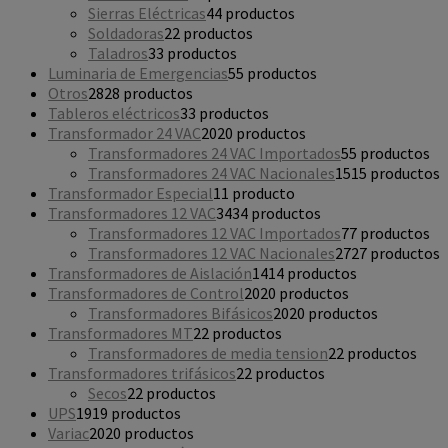
Sierras Eléctricas
4
4 productos
Soldadoras
2
2 productos
Taladros
3
3 productos
Luminaria de Emergencias
5
5 productos
Otros
28
28 productos
Tableros eléctricos
3
3 productos
Transformador 24 VAC
20
20 productos
Transformadores 24 VAC Importados
5
5 productos
Transformadores 24 VAC Nacionales
15
15 productos
Transformador Especial
1
1 producto
Transformadores 12 VAC
34
34 productos
Transformadores 12 VAC Importados
7
7 productos
Transformadores 12 VAC Nacionales
27
27 productos
Transformadores de Aislación
14
14 productos
Transformadores de Control
20
20 productos
Transformadores Bifásicos
20
20 productos
Transformadores MT
2
2 productos
Transformadores de media tension
2
2 productos
Transformadores trifásicos
2
2 productos
Secos
2
2 productos
UPS
19
19 productos
Variac
20
20 productos