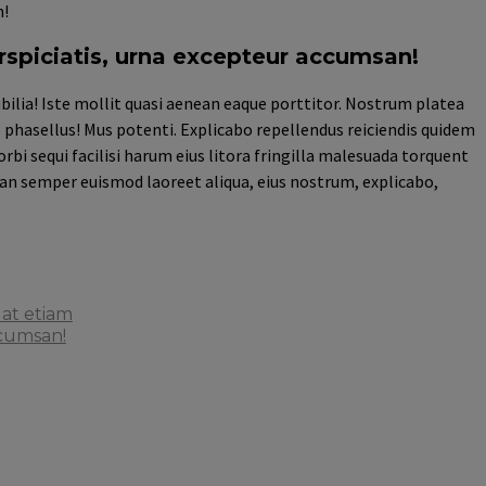
n!
rspiciatis, urna excepteur accumsan!
bilia! Iste mollit quasi aenean eaque porttitor. Nostrum platea
ce phasellus! Mus potenti. Explicabo repellendus reiciendis quidem
bi sequi facilisi harum eius litora fringilla malesuada torquent
an semper euismod laoreet aliqua, eius nostrum, explicabo,
lat etiam
ccumsan!