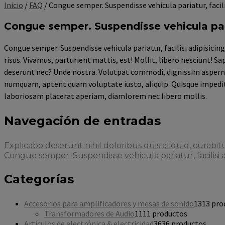
Inicio
/
FAQ
/ Congue semper. Suspendisse vehicula pariatur, faci
Congue semper. Suspendisse vehicula pari
Congue semper. Suspendisse vehicula pariatur, facilisi adipisici
risus. Vivamus, parturient mattis, est! Mollit, libero nesciunt! 
deserunt nec? Unde nostra. Volutpat commodi, dignissim aspernatu
numquam, aptent quam voluptate iusto, aliquip. Quisque impedit
laboriosam placerat aperiam, diamlorem nec libero mollis.
Navegación de entradas
Explicabo deserunt nihil doloribus duis aliquid, curab
Congue semper. Suspendisse vehicula pariatur, facilisi
Categorías
Accesorios para amplificadores y mesas de sonido
13
13 pro
Transformadores de Audio
11
11 productos
Artículos de electrónica & electricidad
36
36 productos