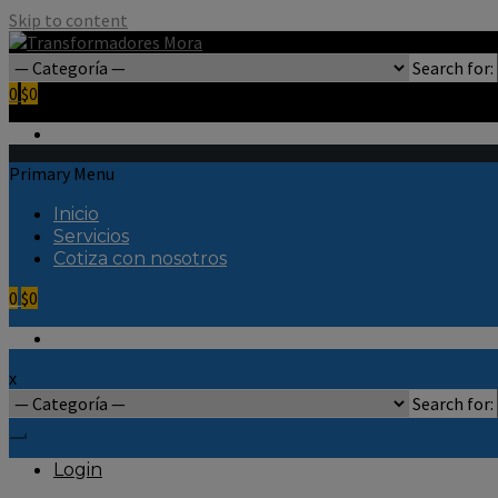
Skip to content
Search for:
0
$0
Primary Menu
Inicio
Servicios
Cotiza con nosotros
0
$0
x
Search for:
Login