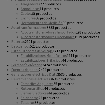
Alargadores
2
2 productos
Ampolletas
1
1 producto
Cables
5
5 productos
Enchufes
6
6 productos
Herramientas de Medición
9
9 productos
Autotransformadores
38
38 productos
Autotransformadores Importados
19
19 productos
Autotransformadores Nacionales
19
19 productos
Baterías
21
21 productos
Descuentos
52
52 productos
Estabilizadores de voltaje
17
17 productos
Estabilizadores Monofásicos
11
11 productos
Estabilizadores Trifásicos
4
4 productos
Ferretería eléctrica
24
24 productos
Fuentes de poder
24
24 productos
Generadores eléctricos & ats
35
35 productos
Herramientas eléctricas
36
36 productos
Esmeriles Angulares
5
5 productos
Rotomartillos
4
4 productos
Sierras Eléctricas
4
4 productos
Soldadoras
2
2 productos
Taladros
3
3 productos