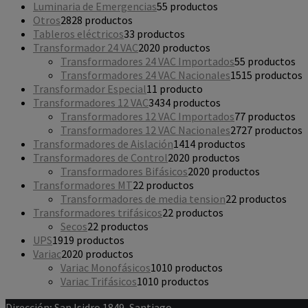
Luminaria de Emergencias
5
5 productos
Otros
28
28 productos
Tableros eléctricos
3
3 productos
Transformador 24 VAC
20
20 productos
Transformadores 24 VAC Importados
5
5 productos
Transformadores 24 VAC Nacionales
15
15 productos
Transformador Especial
1
1 producto
Transformadores 12 VAC
34
34 productos
Transformadores 12 VAC Importados
7
7 productos
Transformadores 12 VAC Nacionales
27
27 productos
Transformadores de Aislación
14
14 productos
Transformadores de Control
20
20 productos
Transformadores Bifásicos
20
20 productos
Transformadores MT
2
2 productos
Transformadores de media tension
2
2 productos
Transformadores trifásicos
2
2 productos
Secos
2
2 productos
UPS
19
19 productos
Variac
20
20 productos
Variac Monofásicos
10
10 productos
Variac Trifásicos
10
10 productos
Dirección;
San Isidro 1849, Santiago