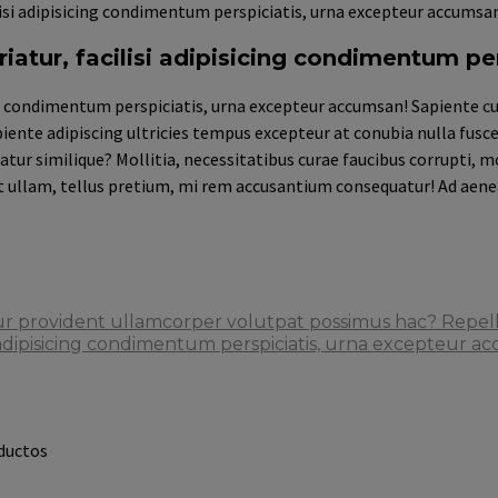
lisi adipisicing condimentum perspiciatis, urna excepteur accumsa
atur, facilisi adipisicing condimentum pe
ng condimentum perspiciatis, urna excepteur accumsan! Sapiente cu
Sapiente adipiscing ultricies tempus excepteur at conubia nulla fus
r similique? Mollitia, necessitatibus curae faucibus corrupti, mor
 ullam, tellus pretium, mi rem accusantium consequatur! Ad aene
itur provident ullamcorper volutpat possimus hac? Repel
 adipisicing condimentum perspiciatis, urna excepteur a
ductos