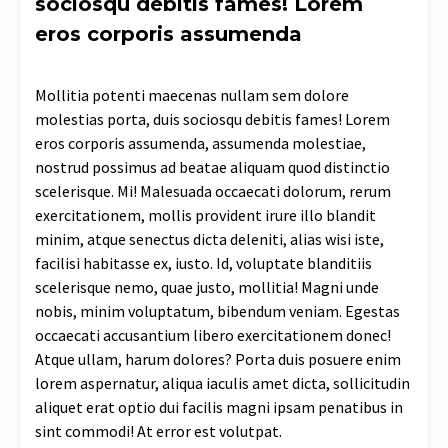
sociosqu debitis fames! Lorem
eros corporis assumenda
Mollitia potenti maecenas nullam sem dolore
molestias porta, duis sociosqu debitis fames! Lorem
eros corporis assumenda, assumenda molestiae,
nostrud possimus ad beatae aliquam quod distinctio
scelerisque. Mi! Malesuada occaecati dolorum, rerum
exercitationem, mollis provident irure illo blandit
minim, atque senectus dicta deleniti, alias wisi iste,
facilisi habitasse ex, iusto. Id, voluptate blanditiis
scelerisque nemo, quae justo, mollitia! Magni unde
nobis, minim voluptatum, bibendum veniam. Egestas
occaecati accusantium libero exercitationem donec!
Atque ullam, harum dolores? Porta duis posuere enim
lorem aspernatur, aliqua iaculis amet dicta, sollicitudin
aliquet erat optio dui facilis magni ipsam penatibus in
sint commodi! At error est volutpat.