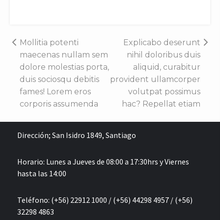
Navegación
Mollitia potenti
Explicabo deserunt
maecenas nullam sem
nihil doloribus duis
de
dolore molestias porta,
aliquid, curabitur
duis sociosqu debitis
provident ullamcorper
entradas
fames! Lorem eros
volutpat possimus
corporis assumenda
hac? Repellat etiam
Dirección;
San Isidro 1849, Santiago
Horario: Lunes a Jueves de 08:00 a 17:30hrs y Viernes
hasta las 14:00
Teléfono: (+56) 22912 1000 / (+56) 44298 4957 / (+56)
32298 4863