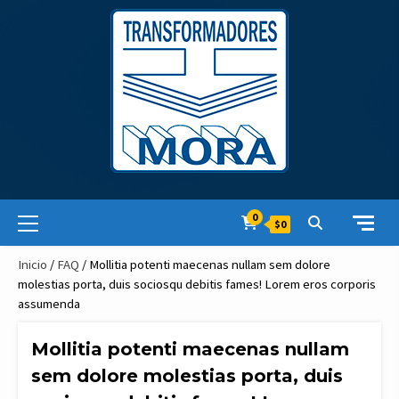
Skip
to
content
Primary
0
$0
Menu
Inicio
/
FAQ
/ Mollitia potenti maecenas nullam sem dolore
molestias porta, duis sociosqu debitis fames! Lorem eros corporis
assumenda
Mollitia potenti maecenas nullam
sem dolore molestias porta, duis