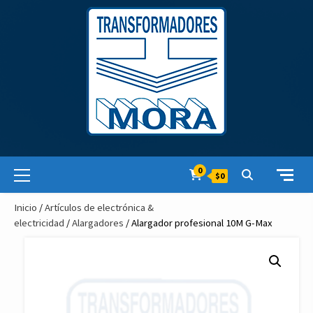
Skip
to
content
Primary
0
$0
Menu
Inicio
/
Artículos de electrónica &
electricidad
/
Alargadores
/ Alargador profesional 10M G-Max