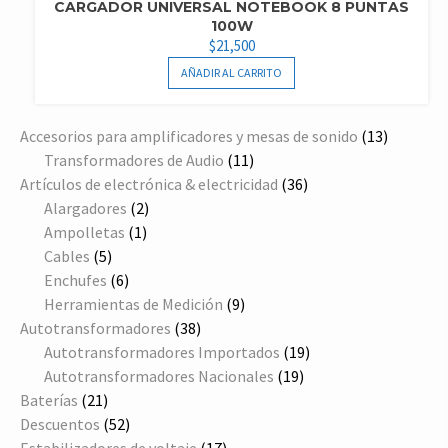
CARGADOR UNIVERSAL NOTEBOOK 8 PUNTAS
100W
$
21,500
AÑADIR AL CARRITO
13
Accesorios para amplificadores y mesas de sonido
13
11
producto
Transformadores de Audio
11
productos
36
Artículos de electrónica & electricidad
36
2
productos
Alargadores
2
1
productos
Ampolletas
1
5
producto
Cables
5
productos
6
Enchufes
6
productos
9
Herramientas de Medición
9
38
productos
Autotransformadores
38
productos
19
Autotransformadores Importados
19
19
productos
Autotransformadores Nacionales
19
21
productos
Baterías
21
productos
52
Descuentos
52
productos
17