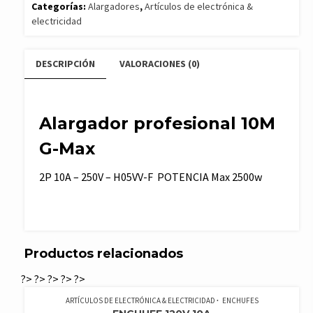
G-
Categorías:
Alargadores
,
Artículos de electrónica &
electricidad
Max
cantidad
DESCRIPCIÓN
VALORACIONES (0)
Alargador profesional 10M
G-Max
2P 10A – 250V – H05VV-F POTENCIA Max 2500w
Productos relacionados
?>
?>
?>
?>
?>
ARTÍCULOS DE ELECTRÓNICA & ELECTRICIDAD
ENCHUFES