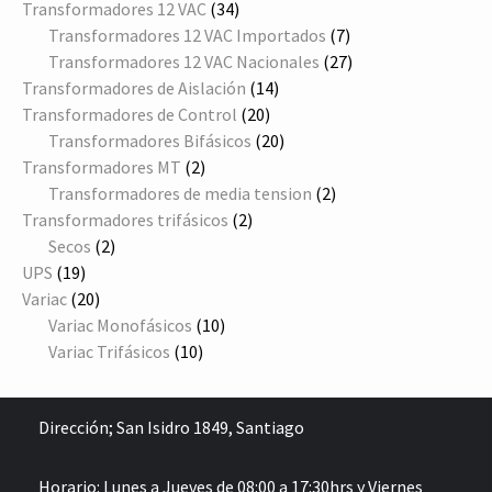
producto
34
Transformadores 12 VAC
34
productos
7
Transformadores 12 VAC Importados
7
productos
27
Transformadores 12 VAC Nacionales
27
14
productos
Transformadores de Aislación
14
20
productos
Transformadores de Control
20
productos
20
Transformadores Bifásicos
20
2
productos
Transformadores MT
2
productos
2
Transformadores de media tension
2
2
productos
Transformadores trifásicos
2
2
productos
Secos
2
19
productos
UPS
19
productos
20
Variac
20
productos
10
Variac Monofásicos
10
10
productos
Variac Trifásicos
10
productos
Dirección;
San Isidro 1849, Santiago
Horario: Lunes a Jueves de 08:00 a 17:30hrs y Viernes