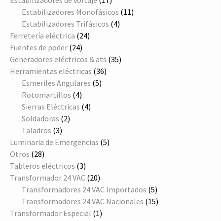
Estabilizadores de voltaje
17
productos
11
Estabilizadores Monofásicos
11
4
productos
Estabilizadores Trifásicos
4
24
productos
Ferretería eléctrica
24
24
productos
Fuentes de poder
24
productos
35
Generadores eléctricos & ats
35
36
productos
Herramientas eléctricas
36
5
productos
Esmeriles Angulares
5
4
productos
Rotomartillos
4
productos
4
Sierras Eléctricas
4
2
productos
Soldadoras
2
3
productos
Taladros
3
productos
5
Luminaria de Emergencias
5
28
productos
Otros
28
productos
3
Tableros eléctricos
3
productos
20
Transformador 24 VAC
20
productos
5
Transformadores 24 VAC Importados
5
productos
15
Transformadores 24 VAC Nacionales
15
1
productos
Transformador Especial
1