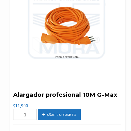
Alargador profesional 10M G-Max
$
11,990
Alargador
AÑADIR AL CARRITO
profesional
10M