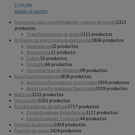
$
130,000
Añadir al carrito
Accesorios para amplificadores y mesas de sonido
13
13
productos
Transformadores de Audio
11
11 productos
Artículos de electrónica & electricidad
36
36 productos
Alargadores
2
2 productos
Ampolletas
1
1 producto
Cables
5
5 productos
Enchufes
6
6 productos
Herramientas de Medición
9
9 productos
Autotransformadores
38
38 productos
Autotransformadores Importados
19
19 productos
Autotransformadores Nacionales
19
19 productos
Baterías
21
21 productos
Descuentos
52
52 productos
Estabilizadores de voltaje
17
17 productos
Estabilizadores Monofásicos
11
11 productos
Estabilizadores Trifásicos
4
4 productos
Ferretería eléctrica
24
24 productos
Fuentes de poder
24
24 productos