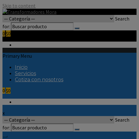
Skip to content
Search
for:
0
$0
Primary Menu
Inicio
Servicios
Cotiza con nosotros
0
$0
x
Search
for: