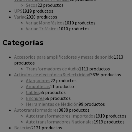
Secos
2
2 productos
UPS
19
19 productos
Variac
20
20 productos
Variac Monofásicos
10
10 productos
Variac Trifásicos
10
10 productos
Categorías
Accesorios para amplificadores y mesas de sonido
13
13
productos
Transformadores de Audio
11
11 productos
Artículos de electrónica & electricidad
36
36 productos
Alargadores
2
2 productos
Ampolletas
1
1 producto
Cables
5
5 productos
Enchufes
6
6 productos
Herramientas de Medición
9
9 productos
Autotransformadores
38
38 productos
Autotransformadores Importados
19
19 productos
Autotransformadores Nacionales
19
19 productos
Baterías
21
21 productos