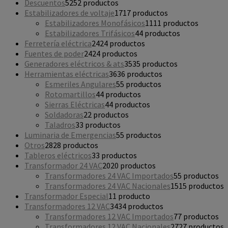
Descuentos
52
52 productos
Estabilizadores de voltaje
17
17 productos
Estabilizadores Monofásicos
11
11 productos
Estabilizadores Trifásicos
4
4 productos
Ferretería eléctrica
24
24 productos
Fuentes de poder
24
24 productos
Generadores eléctricos & ats
35
35 productos
Herramientas eléctricas
36
36 productos
Esmeriles Angulares
5
5 productos
Rotomartillos
4
4 productos
Sierras Eléctricas
4
4 productos
Soldadoras
2
2 productos
Taladros
3
3 productos
Luminaria de Emergencias
5
5 productos
Otros
28
28 productos
Tableros eléctricos
3
3 productos
Transformador 24 VAC
20
20 productos
Transformadores 24 VAC Importados
5
5 productos
Transformadores 24 VAC Nacionales
15
15 productos
Transformador Especial
1
1 producto
Transformadores 12 VAC
34
34 productos
Transformadores 12 VAC Importados
7
7 productos
Transformadores 12 VAC Nacionales
27
27 productos