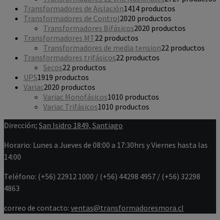
Transformadores de Aislación
14
14 productos
Transformadores de Control
20
20 productos
Transformadores Bifásicos
20
20 productos
Transformadores MT
2
2 productos
Transformadores de media tension
2
2 productos
Transformadores trifásicos
2
2 productos
Secos
2
2 productos
UPS
19
19 productos
Variac
20
20 productos
Variac Monofásicos
10
10 productos
Variac Trifásicos
10
10 productos
Dirección;
San Isidro 1849, Santiago
Horario: Lunes a Jueves de 08:00 a 17:30hrs y Viernes hasta las
14:00
Teléfono: (+56) 22912 1000 / (+56) 44298 4957 / (+56) 32298
4863
correo de contacto:
ventas@transformadoresmora.cl