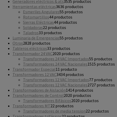
Generadores eléctricos & ats
35
35 productos
Herramientas eléctricas
36
36 productos
Esmeriles Angulares
5
5 productos
Rotomartillos
4
4 productos
Sierras Eléctricas
4
4 productos
Soldadoras
2
2 productos
Taladros
3
3 productos
Luminaria de Emergencias
5
5 productos
Otros
28
28 productos
Tableros eléctricos
3
3 productos
Transformador 24 VAC
20
20 productos
Transformadores 24 VAC Importados
5
5 productos
Transformadores 24 VAC Nacionales
15
15 productos
Transformador Especial
1
1 producto
Transformadores 12 VAC
34
34 productos
Transformadores 12 VAC Importados
7
7 productos
Transformadores 12 VAC Nacionales
27
27 productos
Transformadores de Aislación
14
14 productos
Transformadores de Control
20
20 productos
Transformadores Bifásicos
20
20 productos
Transformadores MT
2
2 productos
Transformadores de media tension
2
2 productos
Transformadores trifásicos
2
2 productos