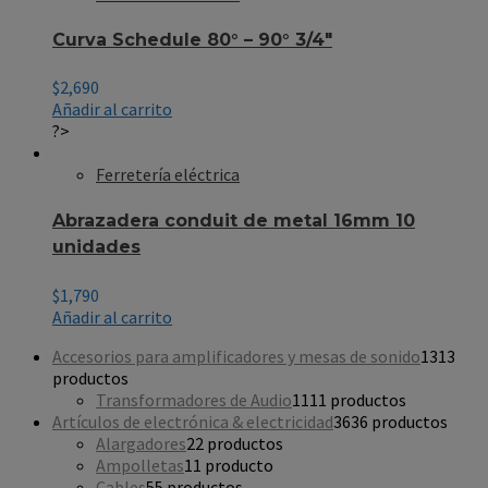
Curva Schedule 80° – 90° 3/4″
$
2,690
Añadir al carrito
?>
Ferretería eléctrica
Abrazadera conduit de metal 16mm 10
unidades
$
1,790
Añadir al carrito
Accesorios para amplificadores y mesas de sonido
13
13
productos
Transformadores de Audio
11
11 productos
Artículos de electrónica & electricidad
36
36 productos
Alargadores
2
2 productos
Ampolletas
1
1 producto
Cables
5
5 productos