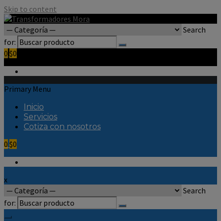
Skip to content
Search
for:
0
$0
Primary Menu
Inicio
Servicios
Cotiza con nosotros
0
$0
x
Search
for: