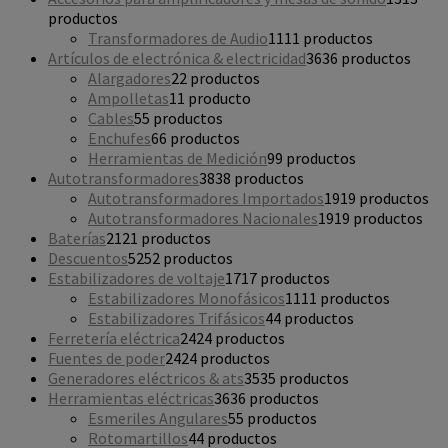
productos
Transformadores de Audio
11
11 productos
Artículos de electrónica & electricidad
36
36 productos
Alargadores
2
2 productos
Ampolletas
1
1 producto
Cables
5
5 productos
Enchufes
6
6 productos
Herramientas de Medición
9
9 productos
Autotransformadores
38
38 productos
Autotransformadores Importados
19
19 productos
Autotransformadores Nacionales
19
19 productos
Baterías
21
21 productos
Descuentos
52
52 productos
Estabilizadores de voltaje
17
17 productos
Estabilizadores Monofásicos
11
11 productos
Estabilizadores Trifásicos
4
4 productos
Ferretería eléctrica
24
24 productos
Fuentes de poder
24
24 productos
Generadores eléctricos & ats
35
35 productos
Herramientas eléctricas
36
36 productos
Esmeriles Angulares
5
5 productos
Rotomartillos
4
4 productos