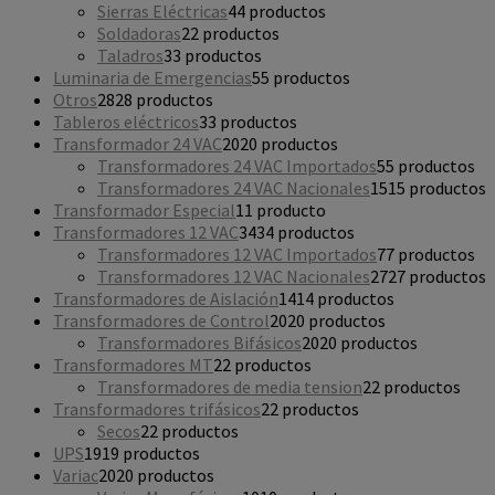
Sierras Eléctricas
4
4 productos
Soldadoras
2
2 productos
Taladros
3
3 productos
Luminaria de Emergencias
5
5 productos
Otros
28
28 productos
Tableros eléctricos
3
3 productos
Transformador 24 VAC
20
20 productos
Transformadores 24 VAC Importados
5
5 productos
Transformadores 24 VAC Nacionales
15
15 productos
Transformador Especial
1
1 producto
Transformadores 12 VAC
34
34 productos
Transformadores 12 VAC Importados
7
7 productos
Transformadores 12 VAC Nacionales
27
27 productos
Transformadores de Aislación
14
14 productos
Transformadores de Control
20
20 productos
Transformadores Bifásicos
20
20 productos
Transformadores MT
2
2 productos
Transformadores de media tension
2
2 productos
Transformadores trifásicos
2
2 productos
Secos
2
2 productos
UPS
19
19 productos
Variac
20
20 productos