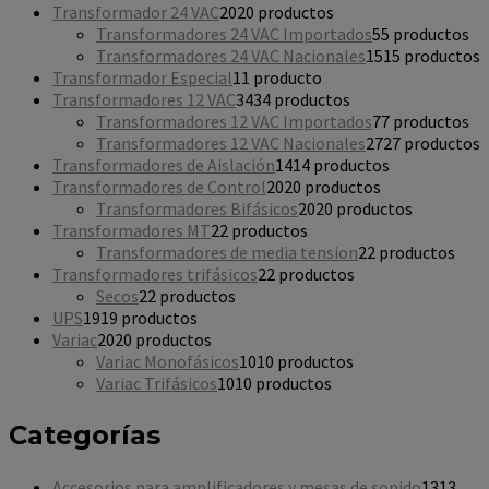
Transformador 24 VAC
20
20 productos
Transformadores 24 VAC Importados
5
5 productos
Transformadores 24 VAC Nacionales
15
15 productos
Transformador Especial
1
1 producto
Transformadores 12 VAC
34
34 productos
Transformadores 12 VAC Importados
7
7 productos
Transformadores 12 VAC Nacionales
27
27 productos
Transformadores de Aislación
14
14 productos
Transformadores de Control
20
20 productos
Transformadores Bifásicos
20
20 productos
Transformadores MT
2
2 productos
Transformadores de media tension
2
2 productos
Transformadores trifásicos
2
2 productos
Secos
2
2 productos
UPS
19
19 productos
Variac
20
20 productos
Variac Monofásicos
10
10 productos
Variac Trifásicos
10
10 productos
Categorías
Accesorios para amplificadores y mesas de sonido
13
13