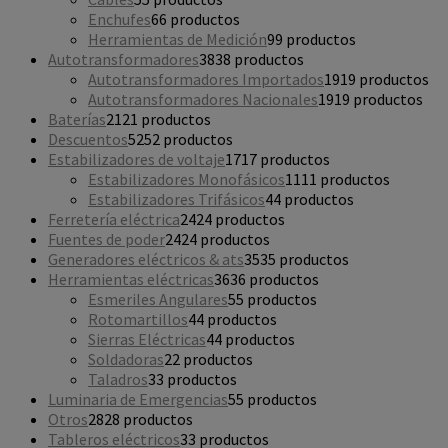
Enchufes
6
6 productos
Herramientas de Medición
9
9 productos
Autotransformadores
38
38 productos
Autotransformadores Importados
19
19 productos
Autotransformadores Nacionales
19
19 productos
Baterías
21
21 productos
Descuentos
52
52 productos
Estabilizadores de voltaje
17
17 productos
Estabilizadores Monofásicos
11
11 productos
Estabilizadores Trifásicos
4
4 productos
Ferretería eléctrica
24
24 productos
Fuentes de poder
24
24 productos
Generadores eléctricos & ats
35
35 productos
Herramientas eléctricas
36
36 productos
Esmeriles Angulares
5
5 productos
Rotomartillos
4
4 productos
Sierras Eléctricas
4
4 productos
Soldadoras
2
2 productos
Taladros
3
3 productos
Luminaria de Emergencias
5
5 productos
Otros
28
28 productos
Tableros eléctricos
3
3 productos