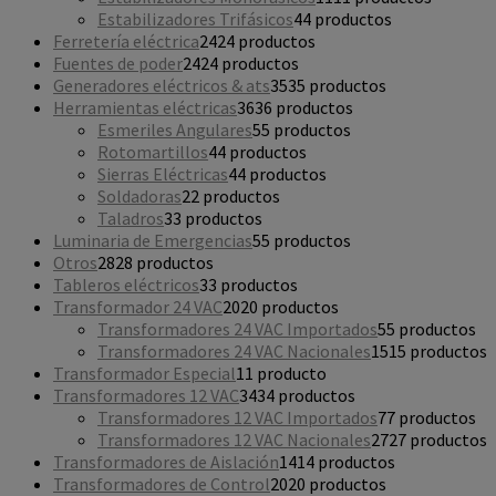
Estabilizadores Trifásicos
4
4 productos
Ferretería eléctrica
24
24 productos
Fuentes de poder
24
24 productos
Generadores eléctricos & ats
35
35 productos
Herramientas eléctricas
36
36 productos
Esmeriles Angulares
5
5 productos
Rotomartillos
4
4 productos
Sierras Eléctricas
4
4 productos
Soldadoras
2
2 productos
Taladros
3
3 productos
Luminaria de Emergencias
5
5 productos
Otros
28
28 productos
Tableros eléctricos
3
3 productos
Transformador 24 VAC
20
20 productos
Transformadores 24 VAC Importados
5
5 productos
Transformadores 24 VAC Nacionales
15
15 productos
Transformador Especial
1
1 producto
Transformadores 12 VAC
34
34 productos
Transformadores 12 VAC Importados
7
7 productos
Transformadores 12 VAC Nacionales
27
27 productos
Transformadores de Aislación
14
14 productos
Transformadores de Control
20
20 productos