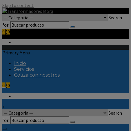
Skip to content
Search
for:
0
$0
Primary Menu
Inicio
Servicios
Cotiza con nosotros
0
$0
x
Search
for: