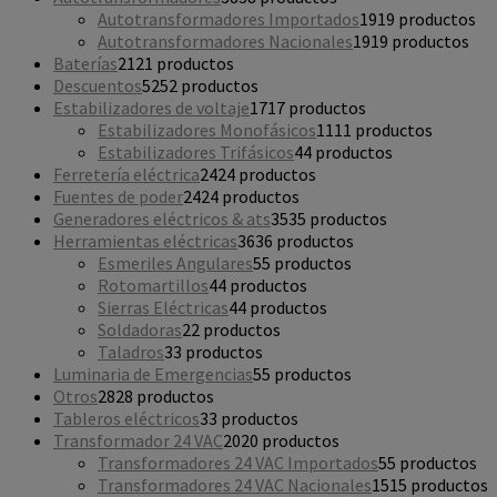
Autotransformadores Importados
19
19 productos
Autotransformadores Nacionales
19
19 productos
Baterías
21
21 productos
Descuentos
52
52 productos
Estabilizadores de voltaje
17
17 productos
Estabilizadores Monofásicos
11
11 productos
Estabilizadores Trifásicos
4
4 productos
Ferretería eléctrica
24
24 productos
Fuentes de poder
24
24 productos
Generadores eléctricos & ats
35
35 productos
Herramientas eléctricas
36
36 productos
Esmeriles Angulares
5
5 productos
Rotomartillos
4
4 productos
Sierras Eléctricas
4
4 productos
Soldadoras
2
2 productos
Taladros
3
3 productos
Luminaria de Emergencias
5
5 productos
Otros
28
28 productos
Tableros eléctricos
3
3 productos
Transformador 24 VAC
20
20 productos
Transformadores 24 VAC Importados
5
5 productos
Transformadores 24 VAC Nacionales
15
15 productos