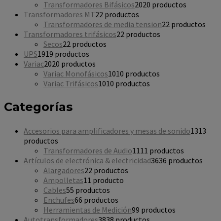
Transformadores Bifásicos
20
20 productos
Transformadores MT
2
2 productos
Transformadores de media tension
2
2 productos
Transformadores trifásicos
2
2 productos
Secos
2
2 productos
UPS
19
19 productos
Variac
20
20 productos
Variac Monofásicos
10
10 productos
Variac Trifásicos
10
10 productos
Categorías
Accesorios para amplificadores y mesas de sonido
13
13
productos
Transformadores de Audio
11
11 productos
Artículos de electrónica & electricidad
36
36 productos
Alargadores
2
2 productos
Ampolletas
1
1 producto
Cables
5
5 productos
Enchufes
6
6 productos
Herramientas de Medición
9
9 productos
Autotransformadores
38
38 productos