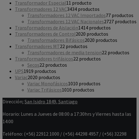
Transformador Especial
1
1 producto
Transformadores 12 VAC
34
34 productos
Transformadores 12 VAC Importados
7
7 productos
Transformadores 12 VAC Nacionales
27
27 productos
Transformadores de Aislación
14
14 productos
Transformadores de Control
20
20 productos
Transformadores Bifásicos
20
20 productos
Transformadores MT
2
2 productos
Transformadores de media tension
2
2 productos
Transformadores trifásicos
2
2 productos
Secos
2
2 productos
UPS
19
19 productos
Variac
20
20 productos
Variac Monofásicos
10
10 productos
Variac Trifásicos
10
10 productos
Dirección;
San Isidro 1849, Santiago
Horario: Lunes a Jueves de 08:00 a 17:30hrs y Viernes hasta las
14:00
Teléfono: (+56) 22912 1000 / (+56) 44298 4957 / (+56) 32298