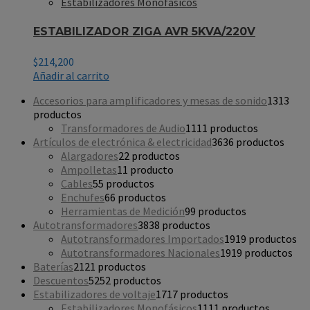
Estabilizadores Monofásicos
ESTABILIZADOR ZIGA AVR 5KVA/220V
$
214,200
Añadir al carrito
Accesorios para amplificadores y mesas de sonido
13
13
productos
Transformadores de Audio
11
11 productos
Artículos de electrónica & electricidad
36
36 productos
Alargadores
2
2 productos
Ampolletas
1
1 producto
Cables
5
5 productos
Enchufes
6
6 productos
Herramientas de Medición
9
9 productos
Autotransformadores
38
38 productos
Autotransformadores Importados
19
19 productos
Autotransformadores Nacionales
19
19 productos
Baterías
21
21 productos
Descuentos
52
52 productos
Estabilizadores de voltaje
17
17 productos
Estabilizadores Monofásicos
11
11 productos