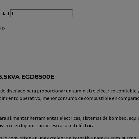
idad
LUX
.5KVA EGD8500E
ido diseñado para proporcionar un suministro eléctrico confiable y 
rendimiento operativo, menor consumo de combustible en comparaci
para alimentar herramientas eléctricas, sistemas de bombeo, equip
tro o en lugares sin acceso a la red eléctrica.
uo lo convierten en una excelente alternativa para quienes buscan