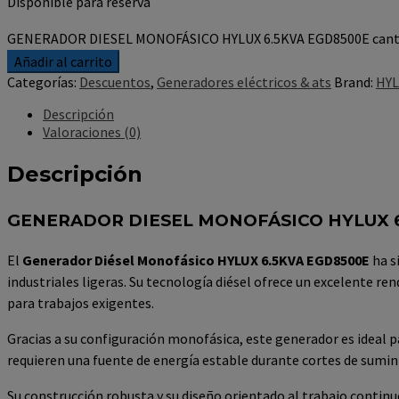
Disponible para reserva
GENERADOR DIESEL MONOFÁSICO HYLUX 6.5KVA EGD8500E cant
Añadir al carrito
Categorías:
Descuentos
,
Generadores eléctricos & ats
Brand:
HY
Descripción
Valoraciones (0)
Descripción
GENERADOR DIESEL MONOFÁSICO HYLUX 6
El
Generador Diésel Monofásico HYLUX 6.5KVA EGD8500E
ha s
industriales ligeras. Su tecnología diésel ofrece un excelente 
para trabajos exigentes.
Gracias a su configuración monofásica, este generador es ideal 
requieren una fuente de energía estable durante cortes de suminis
Su construcción robusta y su diseño orientado al trabajo contin