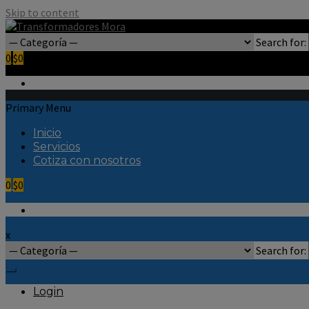
Skip to content
Search for:
0
$0
Primary Menu
Inicio
Servicios
Cotiza con nosotros
0
$0
x
Search for:
Login