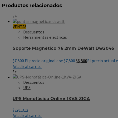
Productos relacionados
?>
VENTA!
Descuentos
Herramientas eléctricas
Soporte Magnético 76,2mm DeWalt Dw2045
$
7,500
El precio original era: $7,500.
$
6,500
El precio actual e
Añadir al carrito
?>
Descuentos
UPS
UPS Monofásica Online 1KVA ZIGA
$
291,312
Añadir al carrito