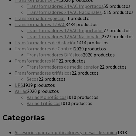
Transformador 24 VAC
20
20 productos
Transformadores 24 VAC Importados
5
5 productos
Transformadores 24 VAC Nacionales
15
15 productos
Transformador Especial
1
1 producto
Transformadores 12 VAC
34
34 productos
Transformadores 12 VAC Importados
7
7 productos
Transformadores 12 VAC Nacionales
27
27 productos
Transformadores de Aislación
14
14 productos
Transformadores de Control
20
20 productos
Transformadores Bifásicos
20
20 productos
Transformadores MT
2
2 productos
Transformadores de media tension
2
2 productos
Transformadores trifásicos
2
2 productos
Secos
2
2 productos
UPS
19
19 productos
Variac
20
20 productos
Variac Monofásicos
10
10 productos
Variac Trifásicos
10
10 productos
Categorías
Accesorios para amplificadores y mesas de sonido
13
13