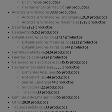
Enchufes
6
6 productos
Herramientas de Medición
9
9 productos
Autotransformadores
38
38 productos
Autotransformadores Importados
19
19 productos
Autotransformadores Nacionales
19
19 productos
Baterías
21
21 productos
Descuentos
52
52 productos
Estabilizadores de voltaje
17
17 productos
Estabilizadores Monofásicos
11
11 productos
Estabilizadores Trifásicos
4
4 productos
Ferretería eléctrica
24
24 productos
Fuentes de poder
24
24 productos
Generadores eléctricos & ats
35
35 productos
Herramientas eléctricas
36
36 productos
Esmeriles Angulares
5
5 productos
Rotomartillos
4
4 productos
Sierras Eléctricas
4
4 productos
Soldadoras
2
2 productos
Taladros
3
3 productos
Luminaria de Emergencias
5
5 productos
Otros
28
28 productos
Tableros eléctricos
3
3 productos