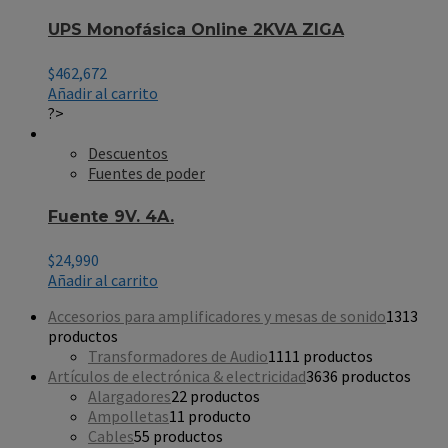
UPS Monofásica Online 2KVA ZIGA
$
462,672
Añadir al carrito
?>
Descuentos
Fuentes de poder
Fuente 9V. 4A.
$
24,990
Añadir al carrito
Accesorios para amplificadores y mesas de sonido
13
13
productos
Transformadores de Audio
11
11 productos
Artículos de electrónica & electricidad
36
36 productos
Alargadores
2
2 productos
Ampolletas
1
1 producto
Cables
5
5 productos