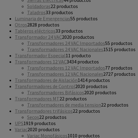
Soldadoras
2
2 productos
Taladros
3
3 productos
Luminaria de Emergencias
5
5 productos
Otros
28
28 productos
Tableros eléctricos
3
3 productos
Transformador 24 VAC
20
20 productos
Transformadores 24 VAC Importados
5
5 productos
Transformadores 24 VAC Nacionales
15
15 productos
Transformador Especial
1
1 producto
Transformadores 12 VAC
34
34 productos
Transformadores 12 VAC Importados
7
7 productos
Transformadores 12 VAC Nacionales
27
27 productos
Transformadores de Aislación
14
14 productos
Transformadores de Control
20
20 productos
Transformadores Bifásicos
20
20 productos
Transformadores MT
2
2 productos
Transformadores de media tension
2
2 productos
Transformadores trifásicos
2
2 productos
Secos
2
2 productos
UPS
19
19 productos
Variac
20
20 productos
Variac Monofásicos
10
10 productos