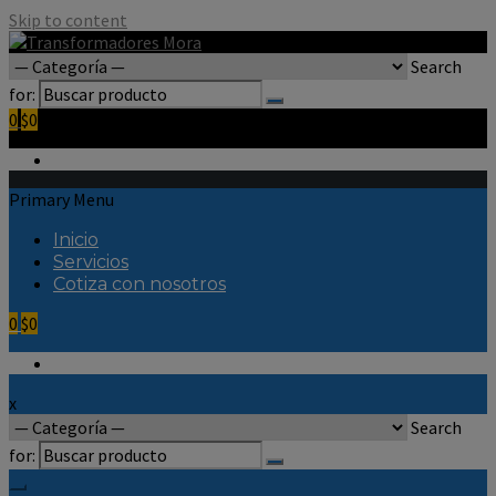
Skip to content
Search
for:
0
$0
Primary Menu
Inicio
Servicios
Cotiza con nosotros
0
$0
x
Search
for: