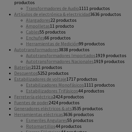
productos
Transformadores de Audio
11
11 productos
Artículos de electrónica & electricidad
36
36 productos
Alargadores
2
2 productos
Ampolletas
1
1 producto
Cables
5
5 productos
Enchufes
6
6 productos
Herramientas de Medición
9
9 productos
Autotransformadores
38
38 productos
Autotransformadores Importados
19
19 productos
Autotransformadores Nacionales
19
19 productos
Baterías
21
21 productos
Descuentos
52
52 productos
Estabilizadores de voltaje
17
17 productos
Estabilizadores Monofásicos
11
11 productos
Estabilizadores Trifásicos
4
4 productos
Ferretería eléctrica
24
24 productos
Fuentes de poder
24
24 productos
Generadores eléctricos & ats
35
35 productos
Herramientas eléctricas
36
36 productos
Esmeriles Angulares
5
5 productos
Rotomartillos
4
4 productos
Sierras Eléctricas
4
4 productos