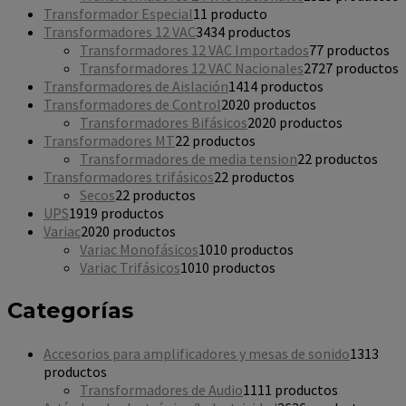
Transformador Especial
1
1 producto
Transformadores 12 VAC
34
34 productos
Transformadores 12 VAC Importados
7
7 productos
Transformadores 12 VAC Nacionales
27
27 productos
Transformadores de Aislación
14
14 productos
Transformadores de Control
20
20 productos
Transformadores Bifásicos
20
20 productos
Transformadores MT
2
2 productos
Transformadores de media tension
2
2 productos
Transformadores trifásicos
2
2 productos
Secos
2
2 productos
UPS
19
19 productos
Variac
20
20 productos
Variac Monofásicos
10
10 productos
Variac Trifásicos
10
10 productos
Categorías
Accesorios para amplificadores y mesas de sonido
13
13
productos
Transformadores de Audio
11
11 productos