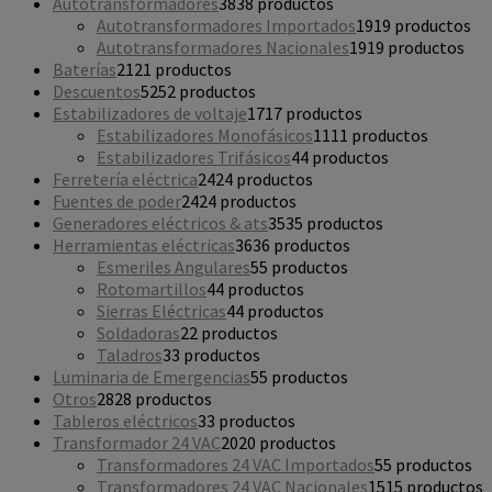
Autotransformadores
38
38 productos
Autotransformadores Importados
19
19 productos
Autotransformadores Nacionales
19
19 productos
Baterías
21
21 productos
Descuentos
52
52 productos
Estabilizadores de voltaje
17
17 productos
Estabilizadores Monofásicos
11
11 productos
Estabilizadores Trifásicos
4
4 productos
Ferretería eléctrica
24
24 productos
Fuentes de poder
24
24 productos
Generadores eléctricos & ats
35
35 productos
Herramientas eléctricas
36
36 productos
Esmeriles Angulares
5
5 productos
Rotomartillos
4
4 productos
Sierras Eléctricas
4
4 productos
Soldadoras
2
2 productos
Taladros
3
3 productos
Luminaria de Emergencias
5
5 productos
Otros
28
28 productos
Tableros eléctricos
3
3 productos
Transformador 24 VAC
20
20 productos
Transformadores 24 VAC Importados
5
5 productos
Transformadores 24 VAC Nacionales
15
15 productos