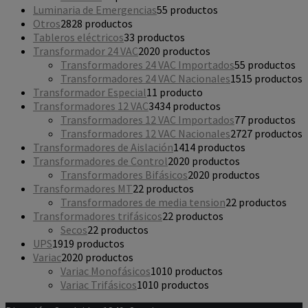
Luminaria de Emergencias
5
5 productos
Otros
28
28 productos
Tableros eléctricos
3
3 productos
Transformador 24 VAC
20
20 productos
Transformadores 24 VAC Importados
5
5 productos
Transformadores 24 VAC Nacionales
15
15 productos
Transformador Especial
1
1 producto
Transformadores 12 VAC
34
34 productos
Transformadores 12 VAC Importados
7
7 productos
Transformadores 12 VAC Nacionales
27
27 productos
Transformadores de Aislación
14
14 productos
Transformadores de Control
20
20 productos
Transformadores Bifásicos
20
20 productos
Transformadores MT
2
2 productos
Transformadores de media tension
2
2 productos
Transformadores trifásicos
2
2 productos
Secos
2
2 productos
UPS
19
19 productos
Variac
20
20 productos
Variac Monofásicos
10
10 productos
Variac Trifásicos
10
10 productos