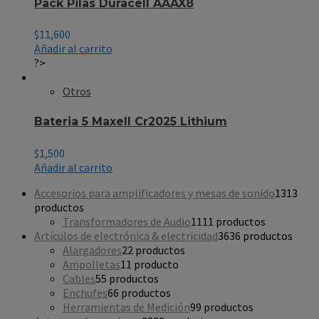
Pack Pilas Duracell AAAX8
$
11,600
Añadir al carrito
?>
Otros
Bateria 5 Maxell Cr2025 Lithium
$
1,500
Añadir al carrito
Accesorios para amplificadores y mesas de sonido
13
13
productos
Transformadores de Audio
11
11 productos
Artículos de electrónica & electricidad
36
36 productos
Alargadores
2
2 productos
Ampolletas
1
1 producto
Cables
5
5 productos
Enchufes
6
6 productos
Herramientas de Medición
9
9 productos