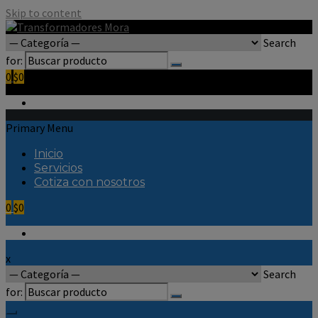
Skip to content
Search
for:
0
$0
Primary Menu
Inicio
Servicios
Cotiza con nosotros
0
$0
x
Search
for: