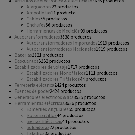
Artículos de electrónica & electricidad
36
36 productos
Alargadores
2
2 productos
Ampolletas
1
1 producto
Cables
5
5 productos
Enchufes
6
6 productos
Herramientas de Medición
9
9 productos
Autotransformadores
38
38 productos
Autotransformadores Importados
19
19 productos
Autotransformadores Nacionales
19
19 productos
Baterías
21
21 productos
Descuentos
52
52 productos
Estabilizadores de voltaje
17
17 productos
Estabilizadores Monofásicos
11
11 productos
Estabilizadores Trifásicos
4
4 productos
Ferretería eléctrica
24
24 productos
Fuentes de poder
24
24 productos
Generadores eléctricos & ats
35
35 productos
Herramientas eléctricas
36
36 productos
Esmeriles Angulares
5
5 productos
Rotomartillos
4
4 productos
Sierras Eléctricas
4
4 productos
Soldadoras
2
2 productos
Taladros
3
3 productos