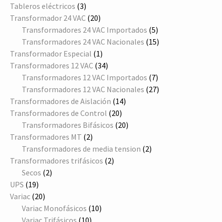
productos
3
Tableros eléctricos
3
productos
20
Transformador 24 VAC
20
productos
5
Transformadores 24 VAC Importados
5
productos
15
Transformadores 24 VAC Nacionales
15
1
productos
Transformador Especial
1
producto
34
Transformadores 12 VAC
34
productos
7
Transformadores 12 VAC Importados
7
productos
27
Transformadores 12 VAC Nacionales
27
14
productos
Transformadores de Aislación
14
20
productos
Transformadores de Control
20
productos
20
Transformadores Bifásicos
20
2
productos
Transformadores MT
2
productos
2
Transformadores de media tension
2
2
productos
Transformadores trifásicos
2
2
productos
Secos
2
19
productos
UPS
19
productos
20
Variac
20
productos
10
Variac Monofásicos
10
10
productos
Variac Trifásicos
10