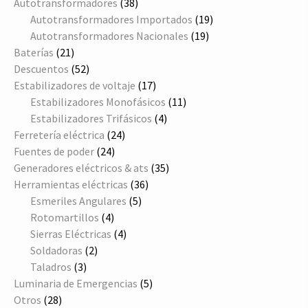
38
productos
Autotransformadores
38
productos
19
Autotransformadores Importados
19
19
productos
Autotransformadores Nacionales
19
21
productos
Baterías
21
productos
52
Descuentos
52
productos
17
Estabilizadores de voltaje
17
productos
11
Estabilizadores Monofásicos
11
4
productos
Estabilizadores Trifásicos
4
24
productos
Ferretería eléctrica
24
24
productos
Fuentes de poder
24
productos
35
Generadores eléctricos & ats
35
36
productos
Herramientas eléctricas
36
5
productos
Esmeriles Angulares
5
4
productos
Rotomartillos
4
productos
4
Sierras Eléctricas
4
2
productos
Soldadoras
2
3
productos
Taladros
3
productos
5
Luminaria de Emergencias
5
28
productos
Otros
28