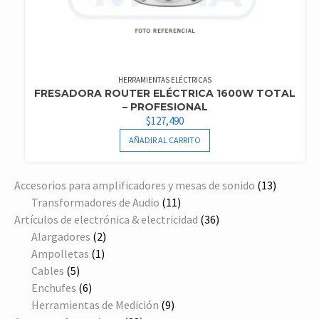
HERRAMIENTAS ELÉCTRICAS
FRESADORA ROUTER ELÉCTRICA 1600W TOTAL
– PROFESIONAL
$
127,490
AÑADIR AL CARRITO
13
Accesorios para amplificadores y mesas de sonido
13
11
producto
Transformadores de Audio
11
productos
36
Artículos de electrónica & electricidad
36
2
productos
Alargadores
2
1
productos
Ampolletas
1
5
producto
Cables
5
productos
6
Enchufes
6
productos
9
Herramientas de Medición
9