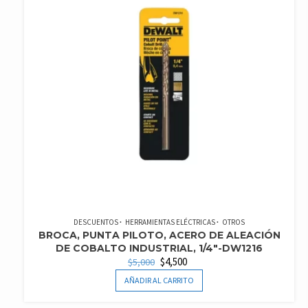
DESCUENTOS
HERRAMIENTAS ELÉCTRICAS
OTROS
BROCA, PUNTA PILOTO, ACERO DE ALEACIÓN
DE COBALTO INDUSTRIAL, 1/4″-DW1216
EL
EL
$
4,500
$
5,000
PRECIO
PRECIO
AÑADIR AL CARRITO
ORIGINAL
ACTUAL
ERA:
ES: