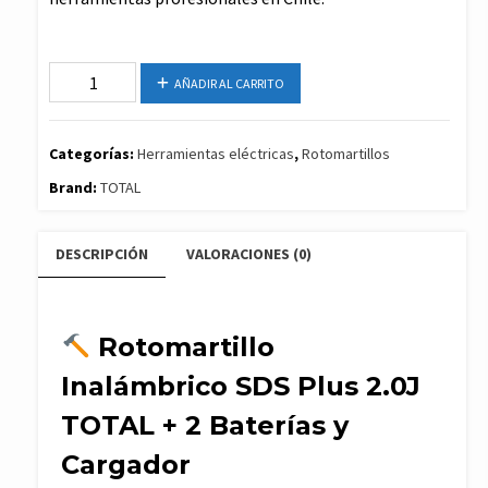
Rotomartillo
AÑADIR AL CARRITO
Inalámbrico
SDS
Plus
Categorías:
Herramientas eléctricas
,
Rotomartillos
2.0J
Brand:
TOTAL
TOTAL
+
DESCRIPCIÓN
VALORACIONES (0)
2
Baterías
y
Cargador
Rotomartillo
cantidad
Inalámbrico SDS Plus 2.0J
TOTAL + 2 Baterías y
Cargador