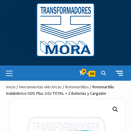
Skip
to
content
Primary
0
$0
Menu
Inicio
/
Herramientas eléctricas
/
Rotomartillos
/ Rotomartillo
Inalámbrico SDS Plus 2.0J TOTAL + 2 Baterías y Cargador