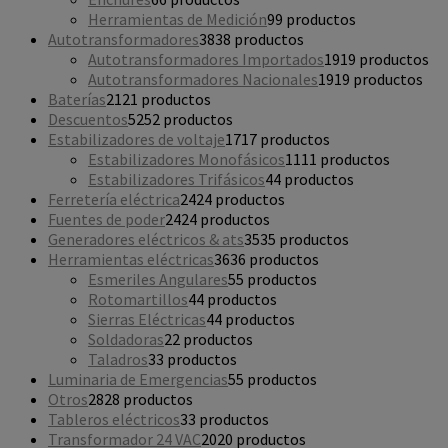
Herramientas de Medición
9
9 productos
Autotransformadores
38
38 productos
Autotransformadores Importados
19
19 productos
Autotransformadores Nacionales
19
19 productos
Baterías
21
21 productos
Descuentos
52
52 productos
Estabilizadores de voltaje
17
17 productos
Estabilizadores Monofásicos
11
11 productos
Estabilizadores Trifásicos
4
4 productos
Ferretería eléctrica
24
24 productos
Fuentes de poder
24
24 productos
Generadores eléctricos & ats
35
35 productos
Herramientas eléctricas
36
36 productos
Esmeriles Angulares
5
5 productos
Rotomartillos
4
4 productos
Sierras Eléctricas
4
4 productos
Soldadoras
2
2 productos
Taladros
3
3 productos
Luminaria de Emergencias
5
5 productos
Otros
28
28 productos
Tableros eléctricos
3
3 productos
Transformador 24 VAC
20
20 productos