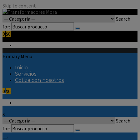
Skip to content
Search
for:
0
$0
Primary Menu
Inicio
Servicios
Cotiza con nosotros
0
$0
x
Search
for: