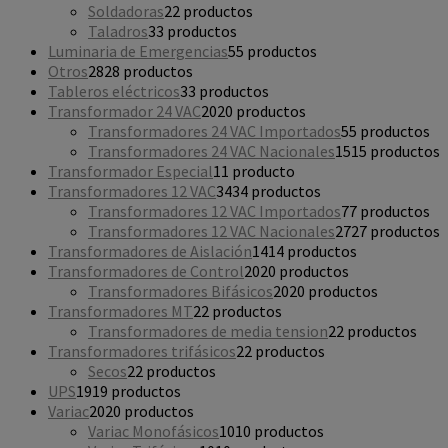
Soldadoras
2
2 productos
Taladros
3
3 productos
Luminaria de Emergencias
5
5 productos
Otros
28
28 productos
Tableros eléctricos
3
3 productos
Transformador 24 VAC
20
20 productos
Transformadores 24 VAC Importados
5
5 productos
Transformadores 24 VAC Nacionales
15
15 productos
Transformador Especial
1
1 producto
Transformadores 12 VAC
34
34 productos
Transformadores 12 VAC Importados
7
7 productos
Transformadores 12 VAC Nacionales
27
27 productos
Transformadores de Aislación
14
14 productos
Transformadores de Control
20
20 productos
Transformadores Bifásicos
20
20 productos
Transformadores MT
2
2 productos
Transformadores de media tension
2
2 productos
Transformadores trifásicos
2
2 productos
Secos
2
2 productos
UPS
19
19 productos
Variac
20
20 productos
Variac Monofásicos
10
10 productos