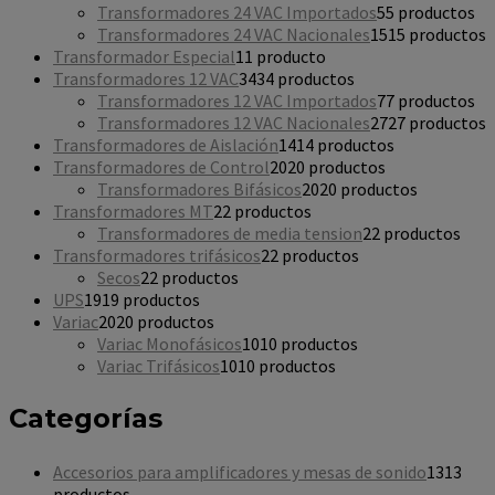
Transformadores 24 VAC Importados
5
5 productos
Transformadores 24 VAC Nacionales
15
15 productos
Transformador Especial
1
1 producto
Transformadores 12 VAC
34
34 productos
Transformadores 12 VAC Importados
7
7 productos
Transformadores 12 VAC Nacionales
27
27 productos
Transformadores de Aislación
14
14 productos
Transformadores de Control
20
20 productos
Transformadores Bifásicos
20
20 productos
Transformadores MT
2
2 productos
Transformadores de media tension
2
2 productos
Transformadores trifásicos
2
2 productos
Secos
2
2 productos
UPS
19
19 productos
Variac
20
20 productos
Variac Monofásicos
10
10 productos
Variac Trifásicos
10
10 productos
Categorías
Accesorios para amplificadores y mesas de sonido
13
13
productos