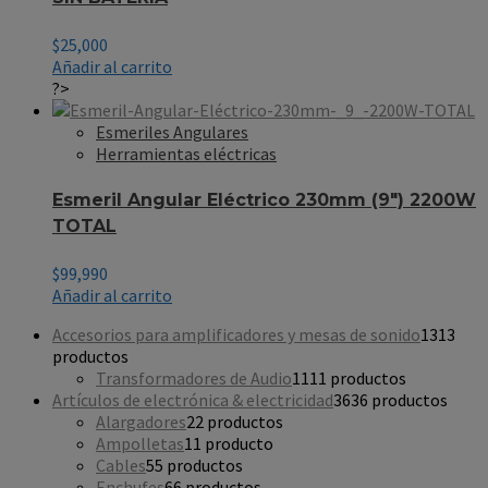
$
25,000
Añadir al carrito
?>
Esmeriles Angulares
Herramientas eléctricas
Esmeril Angular Eléctrico 230mm (9″) 2200W
TOTAL
$
99,990
Añadir al carrito
Accesorios para amplificadores y mesas de sonido
13
13
productos
Transformadores de Audio
11
11 productos
Artículos de electrónica & electricidad
36
36 productos
Alargadores
2
2 productos
Ampolletas
1
1 producto
Cables
5
5 productos
Enchufes
6
6 productos