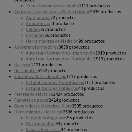
Transformadores de Audio
11
11 productos
Artículos de electrónica & electricidad
36
36 productos
Alargadores
2
2 productos
Ampolletas
1
1 producto
Cables
5
5 productos
Enchufes
6
6 productos
Herramientas de Medición
9
9 productos
Autotransformadores
38
38 productos
Autotransformadores Importados
19
19 productos
Autotransformadores Nacionales
19
19 productos
Baterías
21
21 productos
Descuentos
52
52 productos
Estabilizadores de voltaje
17
17 productos
Estabilizadores Monofásicos
11
11 productos
Estabilizadores Trifásicos
4
4 productos
Ferretería eléctrica
24
24 productos
Fuentes de poder
24
24 productos
Generadores eléctricos & ats
35
35 productos
Herramientas eléctricas
36
36 productos
Esmeriles Angulares
5
5 productos
Rotomartillos
4
4 productos
Sierras Eléctricas
4
4 productos