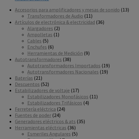
13
Accesorios para amplificadores y mesas de sonido
13
11
prod
Transformadores de Audio
11
productos
36
Artículos de electrónica & electricidad
36
2
productos
Alargadores
2
1
productos
Ampolletas
1
5
producto
Cables
5
productos
6
Enchufes
6
productos
9
Herramientas de Medición
9
38
productos
Autotransformadores
38
productos
19
Autotransformadores Importados
19
19
productos
Autotransformadores Nacionales
19
21
productos
Baterías
21
productos
52
Descuentos
52
productos
17
Estabilizadores de voltaje
17
productos
11
Estabilizadores Monofásicos
11
4
productos
Estabilizadores Trifásicos
4
24
productos
Ferretería eléctrica
24
24
productos
Fuentes de poder
24
productos
35
Generadores eléctricos & ats
35
36
productos
Herramientas eléctricas
36
productos
5
Esmeriles Angulares
5