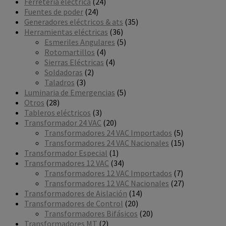
24
productos
Ferretería eléctrica
24
24
productos
Fuentes de poder
24
productos
35
Generadores eléctricos & ats
35
36
productos
Herramientas eléctricas
36
productos
5
Esmeriles Angulares
5
4
productos
Rotomartillos
4
productos
4
Sierras Eléctricas
4
2
productos
Soldadoras
2
3
productos
Taladros
3
productos
5
Luminaria de Emergencias
5
28
productos
Otros
28
productos
3
Tableros eléctricos
3
productos
20
Transformador 24 VAC
20
productos
5
Transformadores 24 VAC Importados
5
productos
15
Transformadores 24 VAC Nacionales
15
1
productos
Transformador Especial
1
producto
34
Transformadores 12 VAC
34
productos
7
Transformadores 12 VAC Importados
7
productos
27
Transformadores 12 VAC Nacionales
27
14
productos
Transformadores de Aislación
14
20
productos
Transformadores de Control
20
productos
20
Transformadores Bifásicos
20
2
productos
Transformadores MT
2