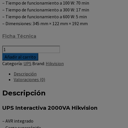
– Tiempo de funcionamiento a 100 W: 70 min
– Tiempo de funcionamiento a 300 W: 17 min
– Tiempo de funcionamiento a 600 W: 5 min
– Dimensiones: 345 mm × 122 mm × 192 mm
Ficha Técnica
UPS
Interactiva
Añadir al carrito
2000VA
Categoría:
UPS
Brand:
Hikvision
Hikvision
cantidad
Descripción
Valoraciones (0)
Descripción
UPS Interactiva 2000VA Hikvision
– AVR integrado
– Carga superrápida