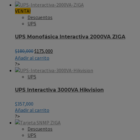
VENTA!
Descuentos
UPS
UPS Monofásica Interactiva 2000VA ZIGA
El
El
$
180,000
$
175,000
precio
precio
Añadir al carrito
original
actual
?>
era:
es:
$180,000.
$175,000.
UPS
UPS Interactiva 3000VA Hikvision
$
357,000
Añadir al carrito
?>
Descuentos
UPS