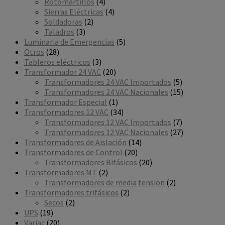
4
productos
Rotomartillos
4
productos
4
Sierras Eléctricas
4
2
productos
Soldadoras
2
3
productos
Taladros
3
productos
5
Luminaria de Emergencias
5
28
productos
Otros
28
productos
3
Tableros eléctricos
3
productos
20
Transformador 24 VAC
20
productos
5
Transformadores 24 VAC Importados
5
productos
15
Transformadores 24 VAC Nacionales
15
1
productos
Transformador Especial
1
producto
34
Transformadores 12 VAC
34
productos
7
Transformadores 12 VAC Importados
7
productos
27
Transformadores 12 VAC Nacionales
27
14
productos
Transformadores de Aislación
14
20
productos
Transformadores de Control
20
productos
20
Transformadores Bifásicos
20
2
productos
Transformadores MT
2
productos
2
Transformadores de media tension
2
2
productos
Transformadores trifásicos
2
2
productos
Secos
2
19
productos
UPS
19
productos
20
Variac
20