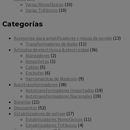
productos
10
Variac Monofásicos
10
10
productos
Variac Trifásicos
10
productos
Categorías
13
Accesorios para amplificadores y mesas de sonido
13
11
prod
Transformadores de Audio
11
productos
36
Artículos de electrónica & electricidad
36
2
productos
Alargadores
2
1
productos
Ampolletas
1
5
producto
Cables
5
productos
6
Enchufes
6
productos
9
Herramientas de Medición
9
38
productos
Autotransformadores
38
productos
19
Autotransformadores Importados
19
19
productos
Autotransformadores Nacionales
19
21
productos
Baterías
21
productos
52
Descuentos
52
productos
17
Estabilizadores de voltaje
17
productos
11
Estabilizadores Monofásicos
11
4
productos
Estabilizadores Trifásicos
4