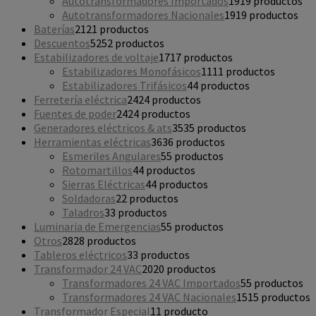
Autotransformadores Importados
19
19 productos
Autotransformadores Nacionales
19
19 productos
Baterías
21
21 productos
Descuentos
52
52 productos
Estabilizadores de voltaje
17
17 productos
Estabilizadores Monofásicos
11
11 productos
Estabilizadores Trifásicos
4
4 productos
Ferretería eléctrica
24
24 productos
Fuentes de poder
24
24 productos
Generadores eléctricos & ats
35
35 productos
Herramientas eléctricas
36
36 productos
Esmeriles Angulares
5
5 productos
Rotomartillos
4
4 productos
Sierras Eléctricas
4
4 productos
Soldadoras
2
2 productos
Taladros
3
3 productos
Luminaria de Emergencias
5
5 productos
Otros
28
28 productos
Tableros eléctricos
3
3 productos
Transformador 24 VAC
20
20 productos
Transformadores 24 VAC Importados
5
5 productos
Transformadores 24 VAC Nacionales
15
15 productos
Transformador Especial
1
1 producto