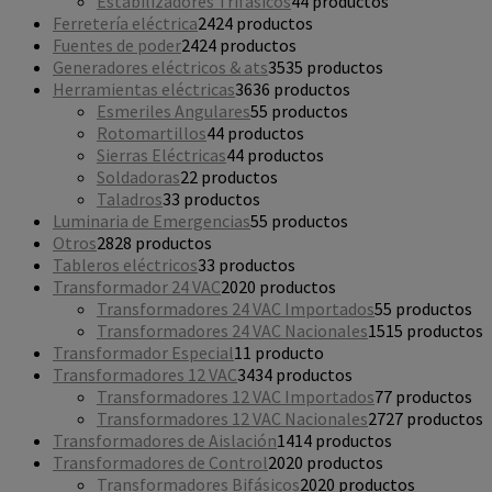
Estabilizadores Trifásicos
4
4 productos
Ferretería eléctrica
24
24 productos
Fuentes de poder
24
24 productos
Generadores eléctricos & ats
35
35 productos
Herramientas eléctricas
36
36 productos
Esmeriles Angulares
5
5 productos
Rotomartillos
4
4 productos
Sierras Eléctricas
4
4 productos
Soldadoras
2
2 productos
Taladros
3
3 productos
Luminaria de Emergencias
5
5 productos
Otros
28
28 productos
Tableros eléctricos
3
3 productos
Transformador 24 VAC
20
20 productos
Transformadores 24 VAC Importados
5
5 productos
Transformadores 24 VAC Nacionales
15
15 productos
Transformador Especial
1
1 producto
Transformadores 12 VAC
34
34 productos
Transformadores 12 VAC Importados
7
7 productos
Transformadores 12 VAC Nacionales
27
27 productos
Transformadores de Aislación
14
14 productos
Transformadores de Control
20
20 productos
Transformadores Bifásicos
20
20 productos