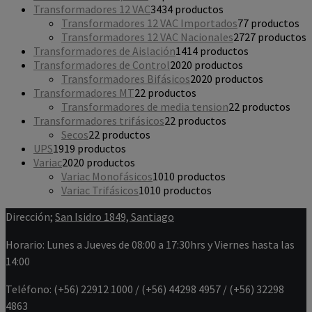
Transformadores 12 VAC
34
34 productos
Transformadores 12 VAC Importados
7
7 productos
Transformadores 12 VAC Nacionales
27
27 productos
Transformadores de Aislación
14
14 productos
Transformadores de Control
20
20 productos
Transformadores Bifásicos
20
20 productos
Transformadores MT
2
2 productos
Transformadores de media tension
2
2 productos
Transformadores trifásicos
2
2 productos
Secos
2
2 productos
UPS
19
19 productos
Variac
20
20 productos
Variac Monofásicos
10
10 productos
Variac Trifásicos
10
10 productos
Dirección;
San Isidro 1849, Santiago
Horario: Lunes a Jueves de 08:00 a 17:30hrs y Viernes hasta las
14:00
Teléfono: (+56) 22912 1000 / (+56) 44298 4957 / (+56) 32298
4863