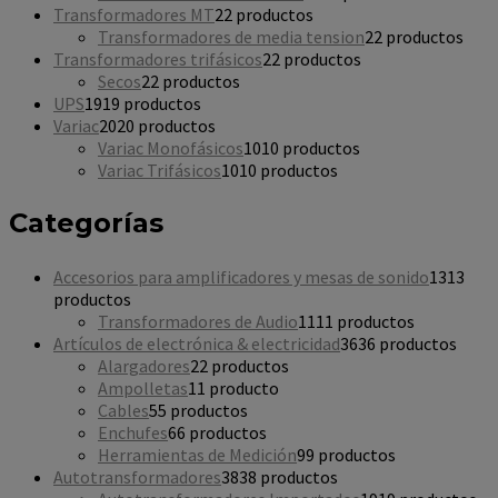
Transformadores MT
2
2 productos
Transformadores de media tension
2
2 productos
Transformadores trifásicos
2
2 productos
Secos
2
2 productos
UPS
19
19 productos
Variac
20
20 productos
Variac Monofásicos
10
10 productos
Variac Trifásicos
10
10 productos
Categorías
Accesorios para amplificadores y mesas de sonido
13
13
productos
Transformadores de Audio
11
11 productos
Artículos de electrónica & electricidad
36
36 productos
Alargadores
2
2 productos
Ampolletas
1
1 producto
Cables
5
5 productos
Enchufes
6
6 productos
Herramientas de Medición
9
9 productos
Autotransformadores
38
38 productos