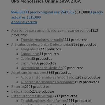
UPS Monofásica Online 3KVA ZIGA
$
548,352
El precio original era: $548,352.
$
515,000
El precio
actual es: $515,000.
Añadir al carrito
Accesorios para amplificadores y mesas de sonido
13
13
productos
Transformadores de Audio
11
11 productos
Artículos de electrónica & electricidad
36
36 productos
Alargadores
2
2 productos
Ampolletas
1
1 producto
Cables
5
5 productos
Enchufes
6
6 productos
Herramientas de Medición
9
9 productos
Autotransformadores
38
38 productos
Autotransformadores Importados
19
19 productos
Autotransformadores Nacionales
19
19 productos
Baterías
21
21 productos
Descuentos
52
52 productos
Estabilizadores de voltaje
17
17 productos
Estabilizadores Monofásicos
11
11 productos