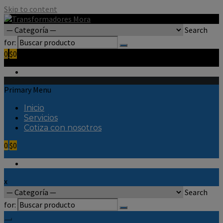
Skip to content
Search
for:
0
$0
Primary Menu
Inicio
Servicios
Cotiza con nosotros
0
$0
x
Search
for: