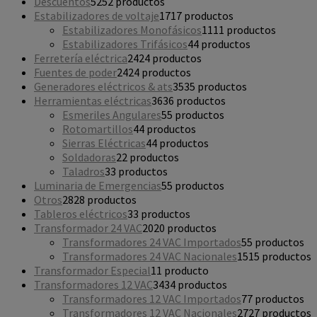
Descuentos
52
52 productos
Estabilizadores de voltaje
17
17 productos
Estabilizadores Monofásicos
11
11 productos
Estabilizadores Trifásicos
4
4 productos
Ferretería eléctrica
24
24 productos
Fuentes de poder
24
24 productos
Generadores eléctricos & ats
35
35 productos
Herramientas eléctricas
36
36 productos
Esmeriles Angulares
5
5 productos
Rotomartillos
4
4 productos
Sierras Eléctricas
4
4 productos
Soldadoras
2
2 productos
Taladros
3
3 productos
Luminaria de Emergencias
5
5 productos
Otros
28
28 productos
Tableros eléctricos
3
3 productos
Transformador 24 VAC
20
20 productos
Transformadores 24 VAC Importados
5
5 productos
Transformadores 24 VAC Nacionales
15
15 productos
Transformador Especial
1
1 producto
Transformadores 12 VAC
34
34 productos
Transformadores 12 VAC Importados
7
7 productos
Transformadores 12 VAC Nacionales
27
27 productos