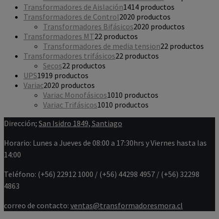
Transformadores de Aislación
14
14 productos
Transformadores de Control
20
20 productos
Transformadores Bifásicos
20
20 productos
Transformadores MT
2
2 productos
Transformadores de media tension
2
2 productos
Transformadores trifásicos
2
2 productos
Secos
2
2 productos
UPS
19
19 productos
Variac
20
20 productos
Variac Monofásicos
10
10 productos
Variac Trifásicos
10
10 productos
Dirección;
San Isidro 1849, Santiago
Horario: Lunes a Jueves de 08:00 a 17:30hrs y Viernes hasta las
14:00
Teléfono: (+56) 22912 1000 / (+56) 44298 4957 / (+56) 32298
4863
correo de contacto:
ventas@transformadoresmora.cl