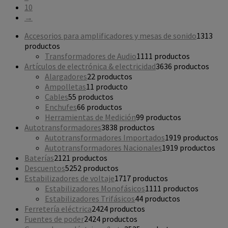
10
→
Accesorios para amplificadores y mesas de sonido
13
13
productos
Transformadores de Audio
11
11 productos
Artículos de electrónica & electricidad
36
36 productos
Alargadores
2
2 productos
Ampolletas
1
1 producto
Cables
5
5 productos
Enchufes
6
6 productos
Herramientas de Medición
9
9 productos
Autotransformadores
38
38 productos
Autotransformadores Importados
19
19 productos
Autotransformadores Nacionales
19
19 productos
Baterías
21
21 productos
Descuentos
52
52 productos
Estabilizadores de voltaje
17
17 productos
Estabilizadores Monofásicos
11
11 productos
Estabilizadores Trifásicos
4
4 productos
Ferretería eléctrica
24
24 productos
Fuentes de poder
24
24 productos