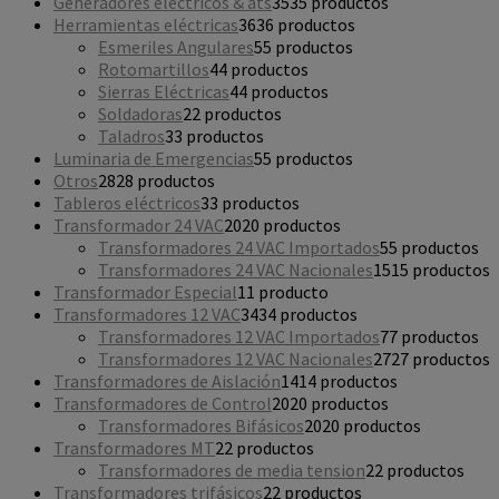
Generadores eléctricos & ats
35
35 productos
Herramientas eléctricas
36
36 productos
Esmeriles Angulares
5
5 productos
Rotomartillos
4
4 productos
Sierras Eléctricas
4
4 productos
Soldadoras
2
2 productos
Taladros
3
3 productos
Luminaria de Emergencias
5
5 productos
Otros
28
28 productos
Tableros eléctricos
3
3 productos
Transformador 24 VAC
20
20 productos
Transformadores 24 VAC Importados
5
5 productos
Transformadores 24 VAC Nacionales
15
15 productos
Transformador Especial
1
1 producto
Transformadores 12 VAC
34
34 productos
Transformadores 12 VAC Importados
7
7 productos
Transformadores 12 VAC Nacionales
27
27 productos
Transformadores de Aislación
14
14 productos
Transformadores de Control
20
20 productos
Transformadores Bifásicos
20
20 productos
Transformadores MT
2
2 productos
Transformadores de media tension
2
2 productos
Transformadores trifásicos
2
2 productos