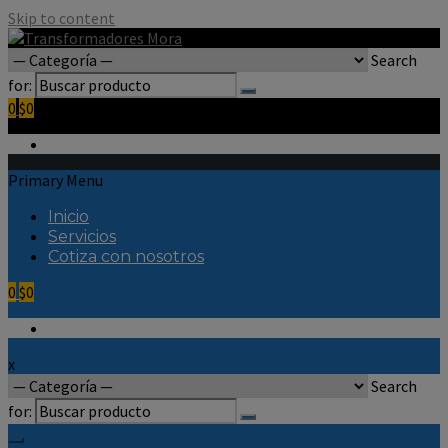
Skip to content
Search
for:
0
$0
Primary Menu
Inicio
Servicios
Cotiza con nosotros
0
$0
x
Search
for: