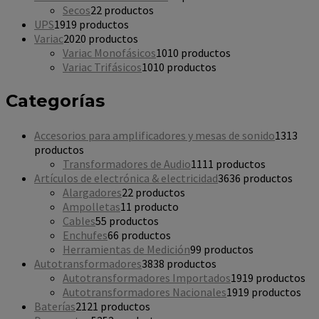
Secos
2
2 productos
UPS
19
19 productos
Variac
20
20 productos
Variac Monofásicos
10
10 productos
Variac Trifásicos
10
10 productos
Categorías
Accesorios para amplificadores y mesas de sonido
13
13
productos
Transformadores de Audio
11
11 productos
Artículos de electrónica & electricidad
36
36 productos
Alargadores
2
2 productos
Ampolletas
1
1 producto
Cables
5
5 productos
Enchufes
6
6 productos
Herramientas de Medición
9
9 productos
Autotransformadores
38
38 productos
Autotransformadores Importados
19
19 productos
Autotransformadores Nacionales
19
19 productos
Baterías
21
21 productos