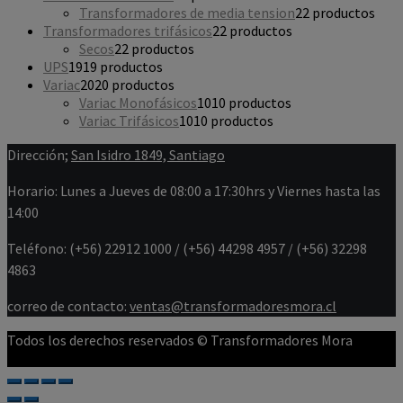
Transformadores de media tension
2
2 productos
Transformadores trifásicos
2
2 productos
Secos
2
2 productos
UPS
19
19 productos
Variac
20
20 productos
Variac Monofásicos
10
10 productos
Variac Trifásicos
10
10 productos
Dirección;
San Isidro 1849, Santiago
Horario: Lunes a Jueves de 08:00 a 17:30hrs y Viernes hasta las
14:00
Teléfono: (+56) 22912 1000 / (+56) 44298 4957 / (+56) 32298
4863
correo de contacto:
ventas@transformadoresmora.cl
Todos los derechos reservados © Transformadores Mora