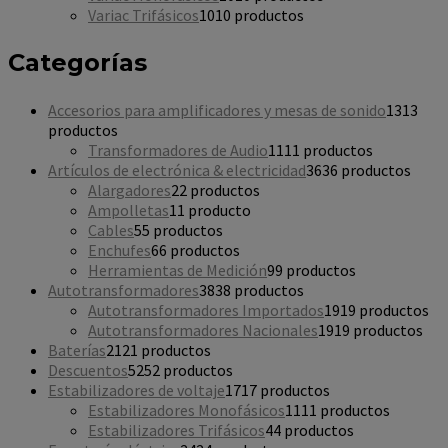
Variac Trifásicos
10
10 productos
Categorías
Accesorios para amplificadores y mesas de sonido
13
13
productos
Transformadores de Audio
11
11 productos
Artículos de electrónica & electricidad
36
36 productos
Alargadores
2
2 productos
Ampolletas
1
1 producto
Cables
5
5 productos
Enchufes
6
6 productos
Herramientas de Medición
9
9 productos
Autotransformadores
38
38 productos
Autotransformadores Importados
19
19 productos
Autotransformadores Nacionales
19
19 productos
Baterías
21
21 productos
Descuentos
52
52 productos
Estabilizadores de voltaje
17
17 productos
Estabilizadores Monofásicos
11
11 productos
Estabilizadores Trifásicos
4
4 productos