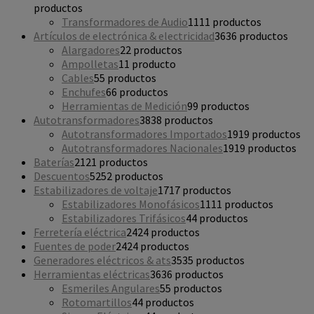
productos
Transformadores de Audio
11
11 productos
Artículos de electrónica & electricidad
36
36 productos
Alargadores
2
2 productos
Ampolletas
1
1 producto
Cables
5
5 productos
Enchufes
6
6 productos
Herramientas de Medición
9
9 productos
Autotransformadores
38
38 productos
Autotransformadores Importados
19
19 productos
Autotransformadores Nacionales
19
19 productos
Baterías
21
21 productos
Descuentos
52
52 productos
Estabilizadores de voltaje
17
17 productos
Estabilizadores Monofásicos
11
11 productos
Estabilizadores Trifásicos
4
4 productos
Ferretería eléctrica
24
24 productos
Fuentes de poder
24
24 productos
Generadores eléctricos & ats
35
35 productos
Herramientas eléctricas
36
36 productos
Esmeriles Angulares
5
5 productos
Rotomartillos
4
4 productos