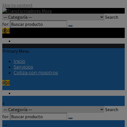
Skip to content
Search
for:
0
$0
Primary Menu
Inicio
Servicios
Cotiza con nosotros
0
$0
x
Search
for: