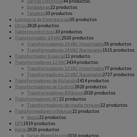
Sierras Eléctricas
4
4 productos
Soldadoras
2
2 productos
Taladros
3
3 productos
Luminaria de Emergencias
5
5 productos
Otros
28
28 productos
Tableros eléctricos
3
3 productos
Transformador 24 VAC
20
20 productos
Transformadores 24 VAC Importados
5
5 productos
Transformadores 24 VAC Nacionales
15
15 productos
Transformador Especial
1
1 producto
Transformadores 12 VAC
34
34 productos
Transformadores 12 VAC Importados
7
7 productos
Transformadores 12 VAC Nacionales
27
27 productos
Transformadores de Aislación
14
14 productos
Transformadores de Control
20
20 productos
Transformadores Bifásicos
20
20 productos
Transformadores MT
2
2 productos
Transformadores de media tension
2
2 productos
Transformadores trifásicos
2
2 productos
Secos
2
2 productos
UPS
19
19 productos
Variac
20
20 productos
Variac Monofásicos
10
10 productos