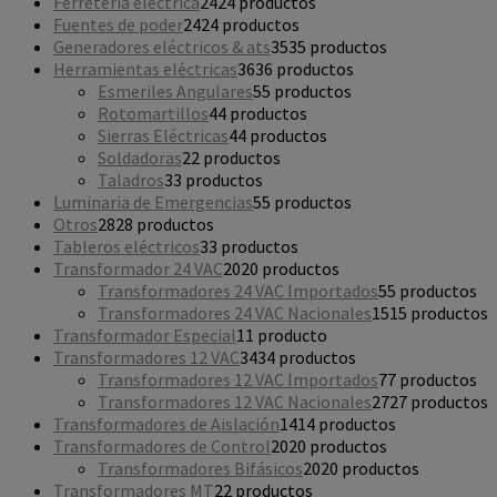
Ferretería eléctrica
24
24 productos
Fuentes de poder
24
24 productos
Generadores eléctricos & ats
35
35 productos
Herramientas eléctricas
36
36 productos
Esmeriles Angulares
5
5 productos
Rotomartillos
4
4 productos
Sierras Eléctricas
4
4 productos
Soldadoras
2
2 productos
Taladros
3
3 productos
Luminaria de Emergencias
5
5 productos
Otros
28
28 productos
Tableros eléctricos
3
3 productos
Transformador 24 VAC
20
20 productos
Transformadores 24 VAC Importados
5
5 productos
Transformadores 24 VAC Nacionales
15
15 productos
Transformador Especial
1
1 producto
Transformadores 12 VAC
34
34 productos
Transformadores 12 VAC Importados
7
7 productos
Transformadores 12 VAC Nacionales
27
27 productos
Transformadores de Aislación
14
14 productos
Transformadores de Control
20
20 productos
Transformadores Bifásicos
20
20 productos
Transformadores MT
2
2 productos