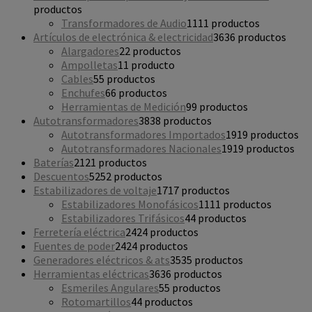
productos
Transformadores de Audio
11
11 productos
Artículos de electrónica & electricidad
36
36 productos
Alargadores
2
2 productos
Ampolletas
1
1 producto
Cables
5
5 productos
Enchufes
6
6 productos
Herramientas de Medición
9
9 productos
Autotransformadores
38
38 productos
Autotransformadores Importados
19
19 productos
Autotransformadores Nacionales
19
19 productos
Baterías
21
21 productos
Descuentos
52
52 productos
Estabilizadores de voltaje
17
17 productos
Estabilizadores Monofásicos
11
11 productos
Estabilizadores Trifásicos
4
4 productos
Ferretería eléctrica
24
24 productos
Fuentes de poder
24
24 productos
Generadores eléctricos & ats
35
35 productos
Herramientas eléctricas
36
36 productos
Esmeriles Angulares
5
5 productos
Rotomartillos
4
4 productos