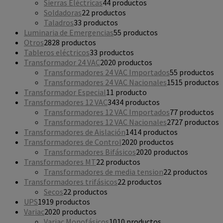
Sierras Eléctricas
4
4 productos
Soldadoras
2
2 productos
Taladros
3
3 productos
Luminaria de Emergencias
5
5 productos
Otros
28
28 productos
Tableros eléctricos
3
3 productos
Transformador 24 VAC
20
20 productos
Transformadores 24 VAC Importados
5
5 productos
Transformadores 24 VAC Nacionales
15
15 productos
Transformador Especial
1
1 producto
Transformadores 12 VAC
34
34 productos
Transformadores 12 VAC Importados
7
7 productos
Transformadores 12 VAC Nacionales
27
27 productos
Transformadores de Aislación
14
14 productos
Transformadores de Control
20
20 productos
Transformadores Bifásicos
20
20 productos
Transformadores MT
2
2 productos
Transformadores de media tension
2
2 productos
Transformadores trifásicos
2
2 productos
Secos
2
2 productos
UPS
19
19 productos
Variac
20
20 productos
Variac Monofásicos
10
10 productos