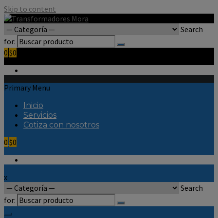
Skip to content
Search
for:
0
$0
Primary Menu
Inicio
Servicios
Cotiza con nosotros
0
$0
x
Search
for: