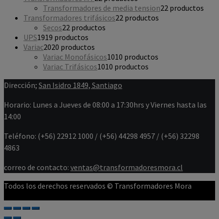
Transformadores de media tension
2
2 productos
Transformadores trifásicos
2
2 productos
Secos
2
2 productos
UPS
19
19 productos
Variac
20
20 productos
Variac Monofásicos
10
10 productos
Variac Trifásicos
10
10 productos
Dirección;
San Isidro 1849, Santiago
Horario: Lunes a Jueves de 08:00 a 17:30hrs y Viernes hasta las
14:00
Teléfono: (+56) 22912 1000 / (+56) 44298 4957 / (+56) 32298
4863
correo de contacto:
ventas@transformadoresmora.cl
Todos los derechos reservados © Transformadores Mora