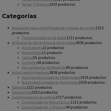
Variac Trifásicos
10
10 productos
Categorías
Accesorios para amplificadores y mesas de sonido
13
13
productos
Transformadores de Audio
11
11 productos
Artículos de electrónica & electricidad
36
36 productos
Alargadores
2
2 productos
Ampolletas
1
1 producto
Cables
5
5 productos
Enchufes
6
6 productos
Herramientas de Medición
9
9 productos
Autotransformadores
38
38 productos
Autotransformadores Importados
19
19 productos
Autotransformadores Nacionales
19
19 productos
Baterías
21
21 productos
Descuentos
52
52 productos
Estabilizadores de voltaje
17
17 productos
Estabilizadores Monofásicos
11
11 productos
Estabilizadores Trifásicos
4
4 productos