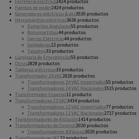
Ferretería eléctrica
24
24 productos
Fuentes de poder
24
24 productos
Generadores eléctricos & ats
35
35 productos
Herramientas eléctricas
36
36 productos
Esmeriles Angulares
5
5 productos
Rotomartillos
4
4 productos
Sierras Eléctricas
4
4 productos
Soldadoras
2
2 productos
Taladros
3
3 productos
Luminaria de Emergencias
5
5 productos
Otros
28
28 productos
Tableros eléctricos
3
3 productos
Transformador 24 VAC
20
20 productos
Transformadores 24 VAC Importados
5
5 productos
Transformadores 24 VAC Nacionales
15
15 productos
Transformador Especial
1
1 producto
Transformadores 12 VAC
34
34 productos
Transformadores 12 VAC Importados
7
7 productos
Transformadores 12 VAC Nacionales
27
27 productos
Transformadores de Aislación
14
14 productos
Transformadores de Control
20
20 productos
Transformadores Bifásicos
20
20 productos
Transformadores MT
2
2 productos