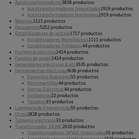
Autotransformadores
38
38 productos
Autotransformadores Importados
19
19 productos
Autotransformadores Nacionales
19
19 productos
Baterías
21
21 productos
Descuentos
52
52 productos
Estabilizadores de voltaje
17
17 productos
Estabilizadores Monofásicos
11
11 productos
Estabilizadores Trifásicos
4
4 productos
Ferretería eléctrica
24
24 productos
Fuentes de poder
24
24 productos
Generadores eléctricos & ats
35
35 productos
Herramientas eléctricas
36
36 productos
Esmeriles Angulares
5
5 productos
Rotomartillos
4
4 productos
Sierras Eléctricas
4
4 productos
Soldadoras
2
2 productos
Taladros
3
3 productos
Luminaria de Emergencias
5
5 productos
Otros
28
28 productos
Tableros eléctricos
3
3 productos
Transformador 24 VAC
20
20 productos
Transformadores 24 VAC Importados
5
5 productos
Transformadores 24 VAC Nacionales
15
15 productos