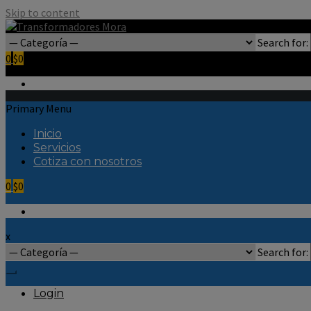
Skip to content
Search for:
0
$0
Primary Menu
Inicio
Servicios
Cotiza con nosotros
0
$0
x
Search for:
Login