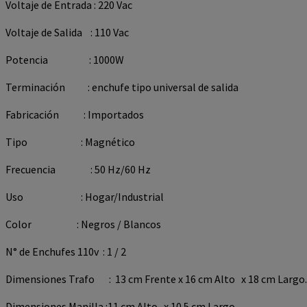
Voltaje de Entrada : 220 Vac
Voltaje de Salida : 110 Vac
Potencia : 1000W
Terminación : enchufe tipo universal de salida
Fabricación : Importados
Tipo : Magnético
Frecuencia : 50 Hz/60 Hz
Uso : Hogar/Industrial
Color : Negros / Blancos
N° de Enchufes 110v : 1 / 2
Dimensiones Trafo : 13 cm Frente x 16 cm Alto x 18 cm Largo.
Dimensiones Manilla :11 cm Alto x 10.5 cm Largo