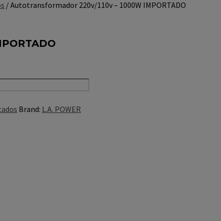
os
/ Autotransformador 220v/110v – 1000W IMPORTADO
 IMPORTADO
tados
Brand:
L.A. POWER