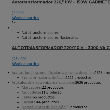
Autotransformador 220/110V – 150W GABINETE
$
53,800
Añadir al carrito
?>
Autotransformadores
Autotransformadores Nacionales
AUTOTRANSFORMADOR 220/110 V – 3000 VA 
$
254,000
Añadir al carrito
Accesorios para amplificadores y mesas de sonido
13
13 pro
Transformadores de Audio
11
11 productos
Artículos de electrónica & electricidad
36
36 productos
Alargadores
2
2 productos
Ampolletas
1
1 producto
Cables
5
5 productos
Enchufes
6
6 productos
Herramientas de Medición
9
9 productos