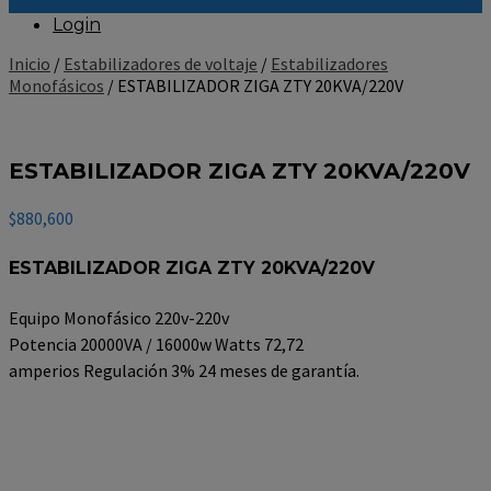
Login
Inicio
/
Estabilizadores de voltaje
/
Estabilizadores
Monofásicos
/ ESTABILIZADOR ZIGA ZTY 20KVA/220V
ESTABILIZADOR ZIGA ZTY 20KVA/220V
$
880,600
ESTABILIZADOR ZIGA ZTY 20KVA/220V
Equipo Monofásico 220v-220v
Potencia 20000VA / 16000w Watts 72,72
amperios Regulación 3% 24 meses de garantía.