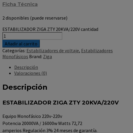
Ficha Técnica
2 disponibles (puede reservarse)
ESTABILIZADOR ZIGA ZTY 20KVA/220V cantidad
Añadir al carrito
Categorías:
Estabilizadores de voltaje
,
Estabilizadores
Monofásicos
Brand:
Ziga
Descripción
Valoraciones (0)
Descripción
ESTABILIZADOR ZIGA ZTY 20KVA/220V
Equipo Monofásico 220v-220v
Potencia 20000VA / 16000w Watts 72,72
amperios Regulación 3% 24 meses de garantía.