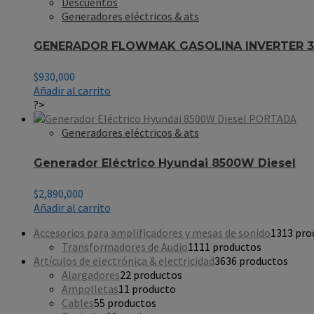
Descuentos
Generadores eléctricos & ats
GENERADOR FLOWMAK GASOLINA INVERTER 3
$
930,000
Añadir al carrito
?>
Generadores eléctricos & ats
Generador Eléctrico Hyundai 8500W Diesel
$
2,890,000
Añadir al carrito
Accesorios para amplificadores y mesas de sonido
13
13 pro
Transformadores de Audio
11
11 productos
Artículos de electrónica & electricidad
36
36 productos
Alargadores
2
2 productos
Ampolletas
1
1 producto
Cables
5
5 productos