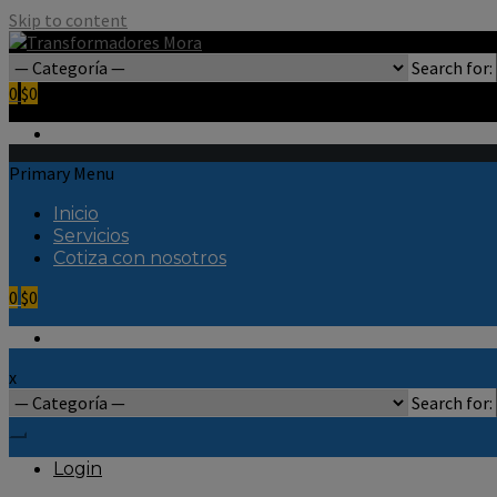
Skip to content
Search for:
0
$0
Primary Menu
Inicio
Servicios
Cotiza con nosotros
0
$0
x
Search for:
Login