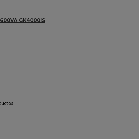
600VA GK4000IS
ductos