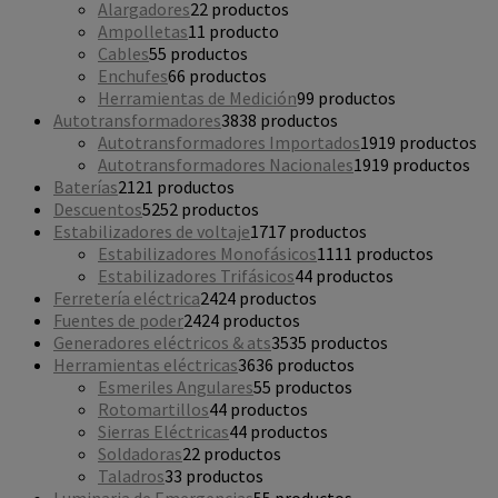
Alargadores
2
2 productos
Ampolletas
1
1 producto
Cables
5
5 productos
Enchufes
6
6 productos
Herramientas de Medición
9
9 productos
Autotransformadores
38
38 productos
Autotransformadores Importados
19
19 productos
Autotransformadores Nacionales
19
19 productos
Baterías
21
21 productos
Descuentos
52
52 productos
Estabilizadores de voltaje
17
17 productos
Estabilizadores Monofásicos
11
11 productos
Estabilizadores Trifásicos
4
4 productos
Ferretería eléctrica
24
24 productos
Fuentes de poder
24
24 productos
Generadores eléctricos & ats
35
35 productos
Herramientas eléctricas
36
36 productos
Esmeriles Angulares
5
5 productos
Rotomartillos
4
4 productos
Sierras Eléctricas
4
4 productos
Soldadoras
2
2 productos
Taladros
3
3 productos
Luminaria de Emergencias
5
5 productos