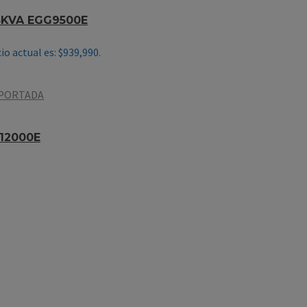
KVA EGG9500E
io actual es: $939,990.
12000E