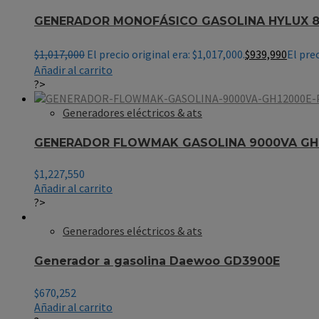
GENERADOR MONOFÁSICO GASOLINA HYLUX 8
$
1,017,000
El precio original era: $1,017,000.
$
939,990
El prec
Añadir al carrito
?>
Generadores eléctricos & ats
GENERADOR FLOWMAK GASOLINA 9000VA GH
$
1,227,550
Añadir al carrito
?>
Generadores eléctricos & ats
Generador a gasolina Daewoo GD3900E
$
670,252
Añadir al carrito