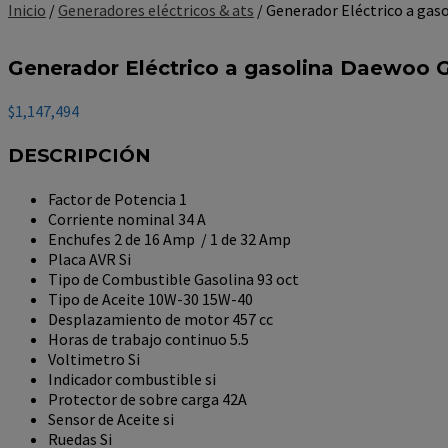
Inicio
/
Generadores eléctricos & ats
/ Generador Eléctrico a ga
Generador Eléctrico a gasolina Daewoo
$
1,147,494
DESCRIPCIÓN
Factor de Potencia 1
Corriente nominal 34 A
Enchufes 2 de 16 Amp / 1 de 32 Amp
Placa AVR Si
Tipo de Combustible Gasolina 93 oct
Tipo de Aceite 10W-30 15W-40
Desplazamiento de motor 457 cc
Horas de trabajo continuo 5.5
Voltimetro Si
Indicador combustible si
Protector de sobre carga 42A
Sensor de Aceite si
Ruedas Si