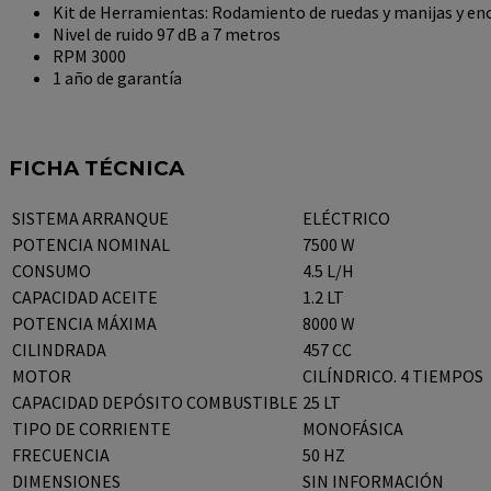
Kit de Herramientas: Rodamiento de ruedas y manijas y en
Nivel de ruido 97 dB a 7 metros
RPM 3000
1 año de garantía
FICHA TÉCNICA
SISTEMA ARRANQUE
ELÉCTRICO
POTENCIA NOMINAL
7500 W
CONSUMO
4.5 L/H
CAPACIDAD ACEITE
1.2 LT
POTENCIA MÁXIMA
8000 W
CILINDRADA
457 CC
MOTOR
CILÍNDRICO. 4 TIEMPOS
CAPACIDAD DEPÓSITO COMBUSTIBLE
25 LT
TIPO DE CORRIENTE
MONOFÁSICA
FRECUENCIA
50 HZ
DIMENSIONES
SIN INFORMACIÓN