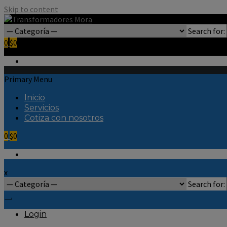
Skip to content
Search for:
0
$0
Primary Menu
Inicio
Servicios
Cotiza con nosotros
0
$0
x
Search for:
Login