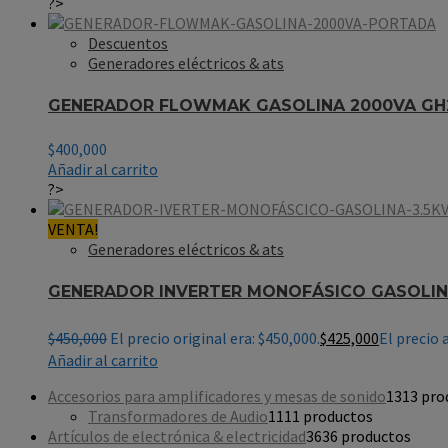
?>
Descuentos
Generadores eléctricos & ats
GENERADOR FLOWMAK GASOLINA 2000VA GH
$
400,000
Añadir al carrito
?>
VENTA!
Generadores eléctricos & ats
GENERADOR INVERTER MONOFÁSICO GASOLINA
$
450,000
El precio original era: $450,000.
$
425,000
El precio 
Añadir al carrito
Accesorios para amplificadores y mesas de sonido
13
13 pro
Transformadores de Audio
11
11 productos
Artículos de electrónica & electricidad
36
36 productos