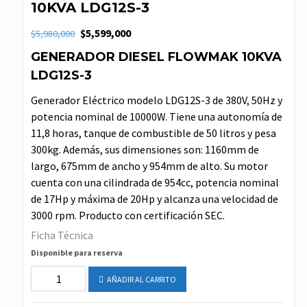
10KVA LDG12S-3
El
El
$
5,599,000
$
5,980,000
precio
precio
GENERADOR DIESEL FLOWMAK 10KVA
original
actual
LDG12S-3
era:
es:
$5,980,000.
$5,599,000.
Generador Eléctrico modelo LDG12S-3 de 380V, 50Hz y
potencia nominal de 10000W. Tiene una autonomía de
11,8 horas, tanque de combustible de 50 litros y pesa
300kg. Además, sus dimensiones son: 1160mm de
largo, 675mm de ancho y 954mm de alto. Su motor
cuenta con una cilindrada de 954cc, potencia nominal
de 17Hp y máxima de 20Hp y alcanza una velocidad de
3000 rpm. Producto con certificación SEC.
Ficha Técnica
Disponible para reserva
GENERADOR
AÑADIR AL CARRITO
DIESEL
FLOWMAK