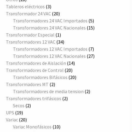
productos
3
Tableros eléctricos
3
productos
20
Transformador 24 VAC
20
productos
5
Transformadores 24 VAC Importados
5
productos
15
Transformadores 24 VAC Nacionales
15
1
productos
Transformador Especial
1
producto
34
Transformadores 12 VAC
34
productos
7
Transformadores 12 VAC Importados
7
productos
27
Transformadores 12 VAC Nacionales
27
14
productos
Transformadores de Aislación
14
20
productos
Transformadores de Control
20
productos
20
Transformadores Bifásicos
20
2
productos
Transformadores MT
2
productos
2
Transformadores de media tension
2
2
productos
Transformadores trifásicos
2
2
productos
Secos
2
19
productos
UPS
19
productos
20
Variac
20
productos
10
Variac Monofásicos
10