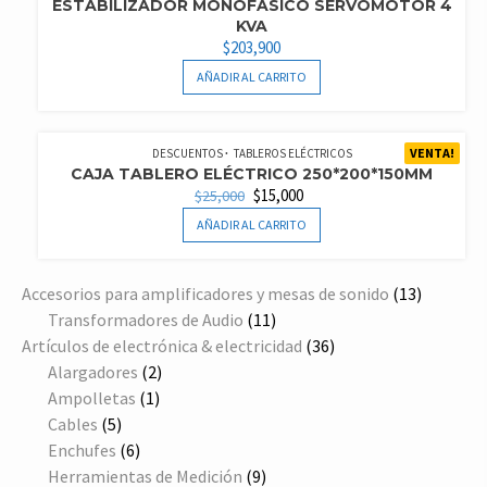
ESTABILIZADOR MONOFÁSICO SERVOMOTOR 4
KVA
$
203,900
AÑADIR AL CARRITO
VENTA!
DESCUENTOS
TABLEROS ELÉCTRICOS
CAJA TABLERO ELÉCTRICO 250*200*150MM
EL
EL
$
15,000
$
25,000
PRECIO
PRECIO
AÑADIR AL CARRITO
ORIGINAL
ACTUAL
ERA:
ES:
$25,000.
$15,000.
13
Accesorios para amplificadores y mesas de sonido
13
11
producto
Transformadores de Audio
11
productos
36
Artículos de electrónica & electricidad
36
2
productos
Alargadores
2
1
productos
Ampolletas
1
5
producto
Cables
5
productos
6
Enchufes
6
productos
9
Herramientas de Medición
9