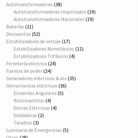
38
productos
Autotransformadores
38
productos
19
Autotransformadores Importados
19
19
productos
Autotransformadores Nacionales
19
21
productos
Baterías
21
productos
52
Descuentos
52
productos
17
Estabilizadores de voltaje
17
productos
11
Estabilizadores Monofásicos
11
4
productos
Estabilizadores Trifásicos
4
24
productos
Ferretería eléctrica
24
24
productos
Fuentes de poder
24
productos
35
Generadores eléctricos & ats
35
36
productos
Herramientas eléctricas
36
5
productos
Esmeriles Angulares
5
4
productos
Rotomartillos
4
productos
4
Sierras Eléctricas
4
2
productos
Soldadoras
2
3
productos
Taladros
3
productos
5
Luminaria de Emergencias
5
28
productos
Otros
28