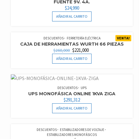
FUENTE 9V. 4A.
$
24,990
AÑADIR AL CARRITO
VENTA!
DESCUENTOS
FERRETERÍA ELÉCTRICA
CAJA DE HERRAMIENTAS WURTH 66 PIEZAS
EL
EL
$
221,000
$
260,000
PRECIO
PRECIO
AÑADIR AL CARRITO
ORIGINAL
ACTUAL
ERA:
ES:
$260,000.
$221,000.
DESCUENTOS
UPS
UPS MONOFÁSICA ONLINE 1KVA ZIGA
$
291,312
AÑADIR AL CARRITO
DESCUENTOS
ESTABILIZADORES DE VOLTAJE
ESTABILIZADORES MONOFÁSICOS