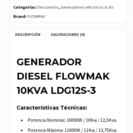
10KVA
Categorías:
Descuentos
,
Generadores eléctricos & ats
LDG12S-
Brand:
FLOWMAK
3
cantidad
DESCRIPCIÓN
VALORACIONES (0)
GENERADOR
DIESEL FLOWMAK
10KVA LDG12S-3
Características Técnicas:
Potencia Nominal: 10000W / 10Kw / 12,5Kva.
Potencia Máxima: 11000W / 11Kw / 13,75Kva.