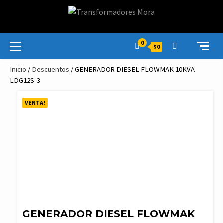
Skip
to
content
Primary
0
$0
Menu
Inicio
/
Descuentos
/ GENERADOR DIESEL FLOWMAK 10KVA
LDG12S-3
VENTA!
GENERADOR DIESEL FLOWMAK