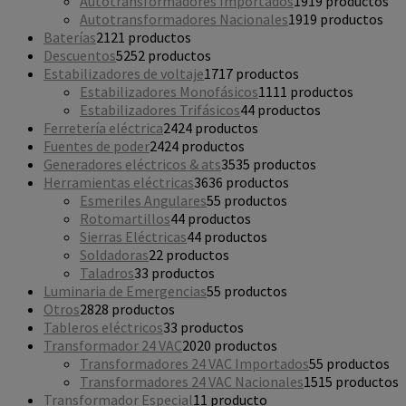
Autotransformadores Importados
19
19 productos
Autotransformadores Nacionales
19
19 productos
Baterías
21
21 productos
Descuentos
52
52 productos
Estabilizadores de voltaje
17
17 productos
Estabilizadores Monofásicos
11
11 productos
Estabilizadores Trifásicos
4
4 productos
Ferretería eléctrica
24
24 productos
Fuentes de poder
24
24 productos
Generadores eléctricos & ats
35
35 productos
Herramientas eléctricas
36
36 productos
Esmeriles Angulares
5
5 productos
Rotomartillos
4
4 productos
Sierras Eléctricas
4
4 productos
Soldadoras
2
2 productos
Taladros
3
3 productos
Luminaria de Emergencias
5
5 productos
Otros
28
28 productos
Tableros eléctricos
3
3 productos
Transformador 24 VAC
20
20 productos
Transformadores 24 VAC Importados
5
5 productos
Transformadores 24 VAC Nacionales
15
15 productos
Transformador Especial
1
1 producto