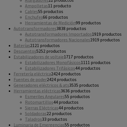
Alargadores
2
2 productos
Ampolletas
1
1 producto
Cables
5
5 productos
Enchufes
6
6 productos
Herramientas de Medición
9
9 productos
Autotransformadores
38
38 productos
Autotransformadores Importados
19
19 productos
Autotransformadores Nacionales
19
19 productos
Baterías
21
21 productos
Descuentos
52
52 productos
Estabilizadores de voltaje
17
17 productos
Estabilizadores Monofásicos
11
11 productos
Estabilizadores Trifásicos
4
4 productos
Ferretería eléctrica
24
24 productos
Fuentes de poder
24
24 productos
Generadores eléctricos & ats
35
35 productos
Herramientas eléctricas
36
36 productos
Esmeriles Angulares
5
5 productos
Rotomartillos
4
4 productos
Sierras Eléctricas
4
4 productos
Soldadoras
2
2 productos
Taladros
3
3 productos
Luminaria de Emergencias
5
5 productos