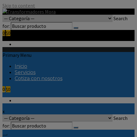
Skip to content
Search
for:
0
$0
Primary Menu
Inicio
Servicios
Cotiza con nosotros
0
$0
x
Search
for: