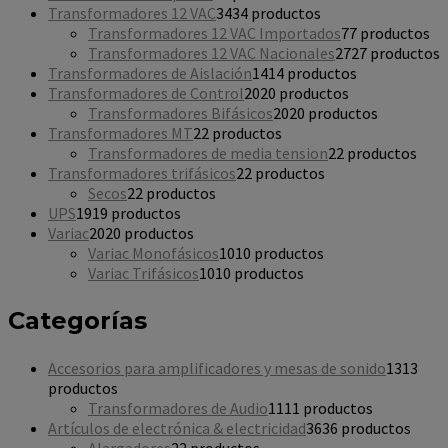
Transformadores 12 VAC
34
34 productos
Transformadores 12 VAC Importados
7
7 productos
Transformadores 12 VAC Nacionales
27
27 productos
Transformadores de Aislación
14
14 productos
Transformadores de Control
20
20 productos
Transformadores Bifásicos
20
20 productos
Transformadores MT
2
2 productos
Transformadores de media tension
2
2 productos
Transformadores trifásicos
2
2 productos
Secos
2
2 productos
UPS
19
19 productos
Variac
20
20 productos
Variac Monofásicos
10
10 productos
Variac Trifásicos
10
10 productos
Categorías
Accesorios para amplificadores y mesas de sonido
13
13
productos
Transformadores de Audio
11
11 productos
Artículos de electrónica & electricidad
36
36 productos