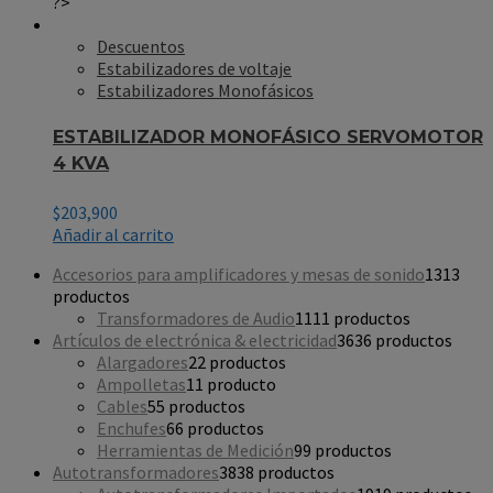
?>
Descuentos
Estabilizadores de voltaje
Estabilizadores Monofásicos
ESTABILIZADOR MONOFÁSICO SERVOMOTOR
4 KVA
$
203,900
Añadir al carrito
Accesorios para amplificadores y mesas de sonido
13
13
productos
Transformadores de Audio
11
11 productos
Artículos de electrónica & electricidad
36
36 productos
Alargadores
2
2 productos
Ampolletas
1
1 producto
Cables
5
5 productos
Enchufes
6
6 productos
Herramientas de Medición
9
9 productos
Autotransformadores
38
38 productos