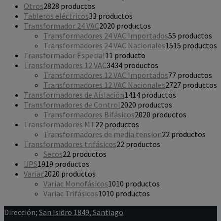
Otros
28
28 productos
Tableros eléctricos
3
3 productos
Transformador 24 VAC
20
20 productos
Transformadores 24 VAC Importados
5
5 productos
Transformadores 24 VAC Nacionales
15
15 productos
Transformador Especial
1
1 producto
Transformadores 12 VAC
34
34 productos
Transformadores 12 VAC Importados
7
7 productos
Transformadores 12 VAC Nacionales
27
27 productos
Transformadores de Aislación
14
14 productos
Transformadores de Control
20
20 productos
Transformadores Bifásicos
20
20 productos
Transformadores MT
2
2 productos
Transformadores de media tension
2
2 productos
Transformadores trifásicos
2
2 productos
Secos
2
2 productos
UPS
19
19 productos
Variac
20
20 productos
Variac Monofásicos
10
10 productos
Variac Trifásicos
10
10 productos
Dirección;
San Isidro 1849, Santiago