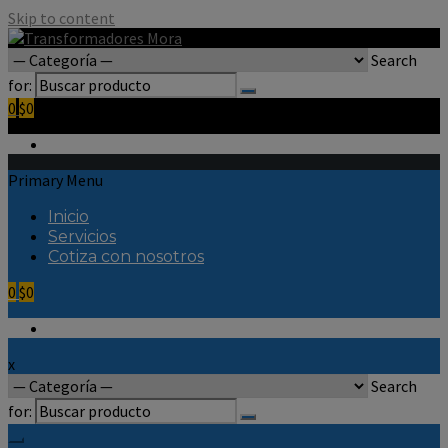
Skip to content
Search
for:
0
$0
Primary Menu
Inicio
Servicios
Cotiza con nosotros
0
$0
x
Search
for: