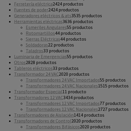
Ferretería eléctrica
24
24 productos
Fuentes de poder
24
24 productos
Generadores eléctricos & ats
35
35 productos
Herramientas eléctricas
36
36 productos
Esmeriles Angulares
5
5 productos
Rotomartillos
4
4 productos
Sierras Eléctricas
4
4 productos
Soldadoras
2
2 productos
Taladros
3
3 productos
Luminaria de Emergencias
5
5 productos
Otros
28
28 productos
Tableros eléctricos
3
3 productos
Transformador 24 VAC
20
20 productos
Transformadores 24 VAC Importados
5
5 productos
Transformadores 24 VAC Nacionales
15
15 productos
Transformador Especial
1
1 producto
Transformadores 12 VAC
34
34 productos
Transformadores 12 VAC Importados
7
7 productos
Transformadores 12 VAC Nacionales
27
27 productos
Transformadores de Aislación
14
14 productos
Transformadores de Control
20
20 productos
Transformadores Bifásicos
20
20 productos