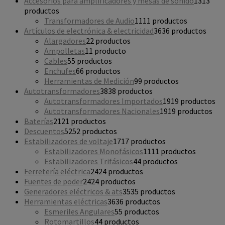
Accesorios para amplificadores y mesas de sonido
13
13
productos
Transformadores de Audio
11
11 productos
Artículos de electrónica & electricidad
36
36 productos
Alargadores
2
2 productos
Ampolletas
1
1 producto
Cables
5
5 productos
Enchufes
6
6 productos
Herramientas de Medición
9
9 productos
Autotransformadores
38
38 productos
Autotransformadores Importados
19
19 productos
Autotransformadores Nacionales
19
19 productos
Baterías
21
21 productos
Descuentos
52
52 productos
Estabilizadores de voltaje
17
17 productos
Estabilizadores Monofásicos
11
11 productos
Estabilizadores Trifásicos
4
4 productos
Ferretería eléctrica
24
24 productos
Fuentes de poder
24
24 productos
Generadores eléctricos & ats
35
35 productos
Herramientas eléctricas
36
36 productos
Esmeriles Angulares
5
5 productos
Rotomartillos
4
4 productos