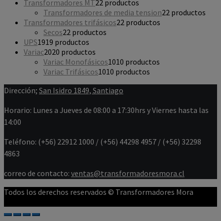
Transformadores MT
2
2 productos
Transformadores de media tension
2
2 productos
Transformadores trifásicos
2
2 productos
Secos
2
2 productos
UPS
19
19 productos
Variac
20
20 productos
Variac Monofásicos
10
10 productos
Variac Trifásicos
10
10 productos
Dirección;
San Isidro 1849, Santiago
Horario: Lunes a Jueves de 08:00 a 17:30hrs y Viernes hasta las
14:00
Teléfono: (+56) 22912 1000 / (+56) 44298 4957 / (+56) 32298
4863
correo de contacto:
ventas@transformadoresmora.cl
Todos los derechos reservados © Transformadores Mora