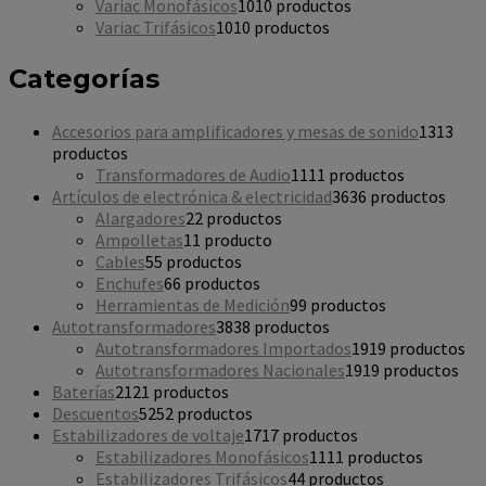
Variac Monofásicos
10
10 productos
Variac Trifásicos
10
10 productos
Categorías
Accesorios para amplificadores y mesas de sonido
13
13
productos
Transformadores de Audio
11
11 productos
Artículos de electrónica & electricidad
36
36 productos
Alargadores
2
2 productos
Ampolletas
1
1 producto
Cables
5
5 productos
Enchufes
6
6 productos
Herramientas de Medición
9
9 productos
Autotransformadores
38
38 productos
Autotransformadores Importados
19
19 productos
Autotransformadores Nacionales
19
19 productos
Baterías
21
21 productos
Descuentos
52
52 productos
Estabilizadores de voltaje
17
17 productos
Estabilizadores Monofásicos
11
11 productos
Estabilizadores Trifásicos
4
4 productos