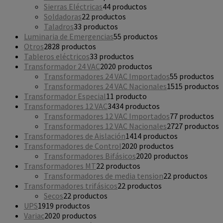
Sierras Eléctricas
4
4 productos
Soldadoras
2
2 productos
Taladros
3
3 productos
Luminaria de Emergencias
5
5 productos
Otros
28
28 productos
Tableros eléctricos
3
3 productos
Transformador 24 VAC
20
20 productos
Transformadores 24 VAC Importados
5
5 productos
Transformadores 24 VAC Nacionales
15
15 productos
Transformador Especial
1
1 producto
Transformadores 12 VAC
34
34 productos
Transformadores 12 VAC Importados
7
7 productos
Transformadores 12 VAC Nacionales
27
27 productos
Transformadores de Aislación
14
14 productos
Transformadores de Control
20
20 productos
Transformadores Bifásicos
20
20 productos
Transformadores MT
2
2 productos
Transformadores de media tension
2
2 productos
Transformadores trifásicos
2
2 productos
Secos
2
2 productos
UPS
19
19 productos
Variac
20
20 productos