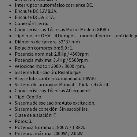
Interruptor automático corriente DC.
Enchufe DC 12V 8.3A.
Enchufe DC 5V 2.1A.
Conexión tierra.
Características Técnicas Motor Modelo GK80i:
Tipo motor: OHV – 4 tiempos – monocilíndrico – enfriado po
Diámetro de carrera: 52*37 mm.
Relación compresión: 9,0 : 1.
Potencia nominal: 2,8Hp / 4500rpm.
Potencia máxima: 3,4Hp / 5500rpm.
Velocidad motor: 3000 / 3600 rpm.
Sistema lubricación: Resalpique.
Aceite lubricante recomendado: 10W30.
Sistema de arranque: Manual – Piola retráctil.
Características Técnicas Alternador:
Tipo: Cepillo.
Sistema de excitación: Auto excitación.
Sistema de conexión: Sin escobillas.
Clase de aislación: F.
Polos: 3.
Potencia Nominal: 1800W / 1.8kW.
Potencia máxima: 2000W / 2.0kW.