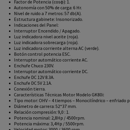
Factor de Potencia (cosφ): 1.
Autonomía con 50% de carga: 6 Hr.
Nivel de ruido a 7 metros: 57 db(A).
Estructura gabinete: Insonorizado.
Indicaciones del Panel:
Interruptor Encendido / Apagado.
Luz indicadora nivel aceite (roja).
Luz indicadora sobrecarga (roja).
Luz indicadora corriente alterna AC (verde).
Botón control potencia ESC.
Interruptor automático corriente AC.
Enchufe Chuco 230V.
Interruptor automático corriente DC.
Enchufe DC 12V 8.3A.
Enchufe DC 5V 2.1A.
Conexión tierra.
Características Técnicas Motor Modelo GK80i:
Tipo motor: OHV – 4 tiempos – Monocilíndrico – enfriado po
Diámetro de carrera: 52*37 mm.
Relación compresión: 9,0 : 1.
Potencia nominal: 2,8Hp / 4500rpm.
Potencia máxima: 3,4Hp / 5500rpm.
Velocidad motor: 3000 / 3600 rpm.