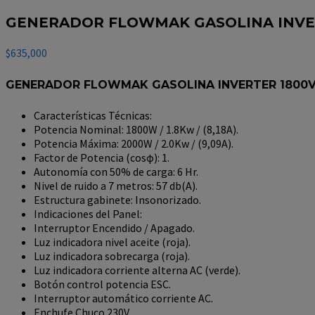
GENERADOR FLOWMAK GASOLINA INVER
$
635,000
GENERADOR FLOWMAK GASOLINA INVERTER 1800
Características Técnicas:
Potencia Nominal: 1800W / 1.8Kw / (8,18A).
Potencia Máxima: 2000W / 2.0Kw / (9,09A).
Factor de Potencia (cosφ): 1.
Autonomía con 50% de carga: 6 Hr.
Nivel de ruido a 7 metros: 57 db(A).
Estructura gabinete: Insonorizado.
Indicaciones del Panel:
Interruptor Encendido / Apagado.
Luz indicadora nivel aceite (roja).
Luz indicadora sobrecarga (roja).
Luz indicadora corriente alterna AC (verde).
Botón control potencia ESC.
Interruptor automático corriente AC.
Enchufe Chuco 230V.