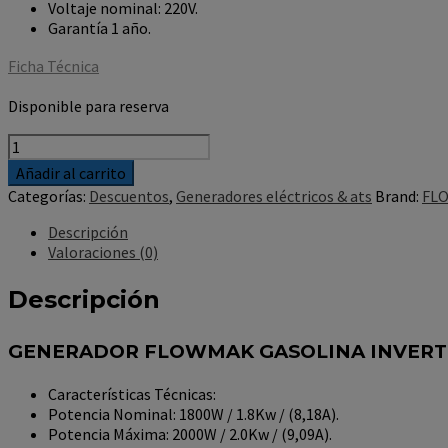
Voltaje nominal: 220V.
Garantía 1 año.
Ficha Técnica
Disponible para reserva
GENERADOR
FLOWMAK
Añadir al carrito
GASOLINA
Categorías:
Descuentos
,
Generadores eléctricos & ats
Brand:
FL
INVERTER
1800VA
Descripción
GK2000IS
Valoraciones (0)
cantidad
Descripción
GENERADOR FLOWMAK GASOLINA INVERT
Características Técnicas:
Potencia Nominal: 1800W / 1.8Kw / (8,18A).
Potencia Máxima: 2000W / 2.0Kw / (9,09A).