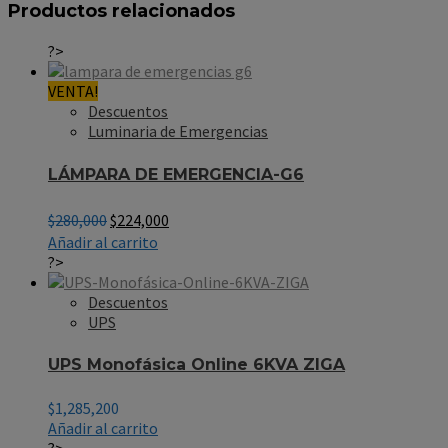
Productos relacionados
?>
VENTA!
Descuentos
Luminaria de Emergencias
LÁMPARA DE EMERGENCIA-G6
El
El
$
280,000
$
224,000
precio
precio
Añadir al carrito
original
actual
?>
era:
es:
$280,000.
$224,000.
Descuentos
UPS
UPS Monofásica Online 6KVA ZIGA
$
1,285,200
Añadir al carrito