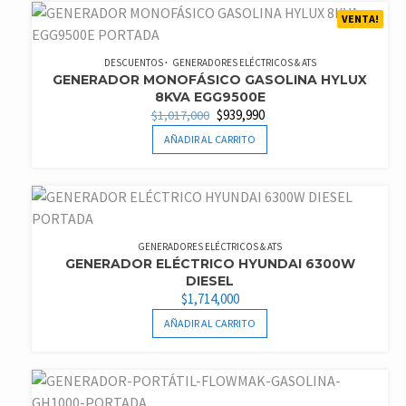
VENTA!
DESCUENTOS
GENERADORES ELÉCTRICOS & ATS
GENERADOR MONOFÁSICO GASOLINA HYLUX
8KVA EGG9500E
EL
EL
$
939,990
$
1,017,000
PRECIO
PRECIO
AÑADIR AL CARRITO
ORIGINAL
ACTUAL
ERA:
ES:
$1,017,000.
$939,990.
GENERADORES ELÉCTRICOS & ATS
GENERADOR ELÉCTRICO HYUNDAI 6300W
DIESEL
$
1,714,000
AÑADIR AL CARRITO