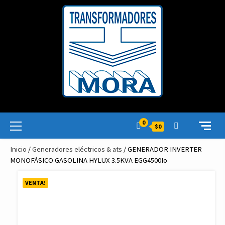
Skip
to
content
Primary
0
$0
Menu
Inicio
/
Generadores eléctricos & ats
/ GENERADOR INVERTER
MONOFÁSICO GASOLINA HYLUX 3.5KVA EGG4500Io
VENTA!