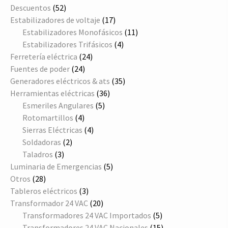
productos
52
Descuentos
52
productos
17
Estabilizadores de voltaje
17
productos
11
Estabilizadores Monofásicos
11
4
productos
Estabilizadores Trifásicos
4
24
productos
Ferretería eléctrica
24
24
productos
Fuentes de poder
24
productos
35
Generadores eléctricos & ats
35
36
productos
Herramientas eléctricas
36
5
productos
Esmeriles Angulares
5
4
productos
Rotomartillos
4
productos
4
Sierras Eléctricas
4
2
productos
Soldadoras
2
3
productos
Taladros
3
productos
5
Luminaria de Emergencias
5
28
productos
Otros
28
productos
3
Tableros eléctricos
3
productos
20
Transformador 24 VAC
20
productos
5
Transformadores 24 VAC Importados
5
productos
15
Transformadores 24 VAC Nacionales
15