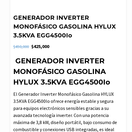
GENERADOR INVERTER
MONOFÁSICO GASOLINA HYLUX
3.5KVA EGG4500Io
El
El
$
425,000
$
450,000
precio
precio
GENERADOR INVERTER
original
actual
era:
es:
MONOFÁSICO GASOLINA
$450,000.
$425,000.
HYLUX 3.5KVA EGG4500Io
El Generador Inverter Monofásico Gasolina HYLUX
3.5KVA EGG4500Io ofrece energía estable y segura
para equipos electrónicos sensibles gracias a su
avanzada tecnología inverter. Con una potencia
máxima de 3,8 kW, diseño portátil, bajo consumo de
combustible y conexiones USB integradas, es ideal