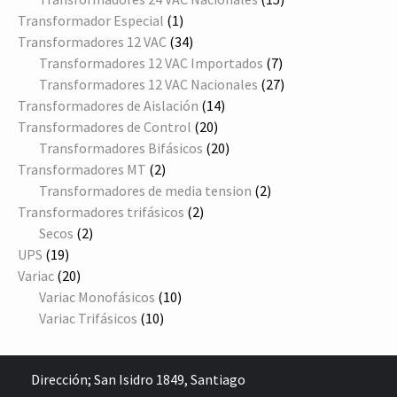
1
productos
Transformador Especial
1
producto
34
Transformadores 12 VAC
34
productos
7
Transformadores 12 VAC Importados
7
productos
27
Transformadores 12 VAC Nacionales
27
14
productos
Transformadores de Aislación
14
20
productos
Transformadores de Control
20
productos
20
Transformadores Bifásicos
20
2
productos
Transformadores MT
2
productos
2
Transformadores de media tension
2
2
productos
Transformadores trifásicos
2
2
productos
Secos
2
19
productos
UPS
19
productos
20
Variac
20
productos
10
Variac Monofásicos
10
10
productos
Variac Trifásicos
10
productos
Dirección;
San Isidro 1849, Santiago