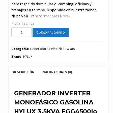
para respaldo domiciliario, camping, oficinas y
trabajos en terreno. Disponible en nuestra tienda
física y en
Transformadores Mora
.
Ficha Técnica
GENERADOR
AÑADIR AL CARRITO
INVERTER
MONOFÁSICO
GASOLINA
Categoría:
Generadores eléctricos & ats
HYLUX
Brand:
HYLUX
3.5KVA
EGG4500Io
DESCRIPCIÓN
VALORACIONES (0)
cantidad
GENERADOR INVERTER
MONOFÁSICO GASOLINA
HYLUX 3.5KVA EGG4500Io