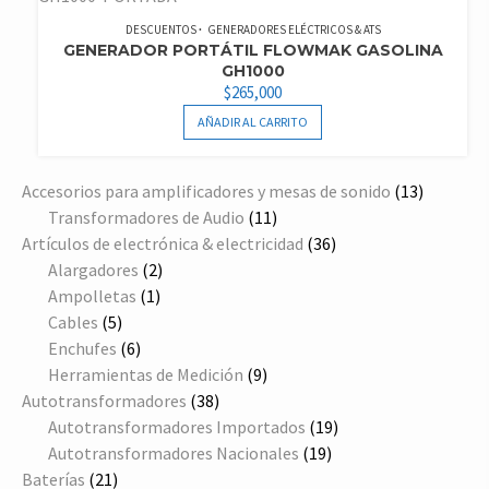
DESCUENTOS
GENERADORES ELÉCTRICOS & ATS
GENERADOR PORTÁTIL FLOWMAK GASOLINA
GH1000
$
265,000
AÑADIR AL CARRITO
13
Accesorios para amplificadores y mesas de sonido
13
11
producto
Transformadores de Audio
11
productos
36
Artículos de electrónica & electricidad
36
2
productos
Alargadores
2
1
productos
Ampolletas
1
5
producto
Cables
5
productos
6
Enchufes
6
productos
9
Herramientas de Medición
9
38
productos
Autotransformadores
38
productos
19
Autotransformadores Importados
19
19
productos
Autotransformadores Nacionales
19
21
productos
Baterías
21