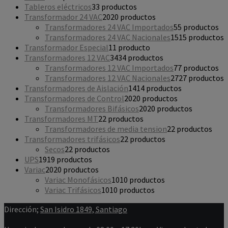
Tableros eléctricos
3
3 productos
Transformador 24 VAC
20
20 productos
Transformadores 24 VAC Importados
5
5 productos
Transformadores 24 VAC Nacionales
15
15 productos
Transformador Especial
1
1 producto
Transformadores 12 VAC
34
34 productos
Transformadores 12 VAC Importados
7
7 productos
Transformadores 12 VAC Nacionales
27
27 productos
Transformadores de Aislación
14
14 productos
Transformadores de Control
20
20 productos
Transformadores Bifásicos
20
20 productos
Transformadores MT
2
2 productos
Transformadores de media tension
2
2 productos
Transformadores trifásicos
2
2 productos
Secos
2
2 productos
UPS
19
19 productos
Variac
20
20 productos
Variac Monofásicos
10
10 productos
Variac Trifásicos
10
10 productos
Dirección;
San Isidro 1849, Santiago