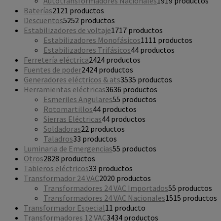
Autotransformadores Nacionales
19
19 productos
Baterías
21
21 productos
Descuentos
52
52 productos
Estabilizadores de voltaje
17
17 productos
Estabilizadores Monofásicos
11
11 productos
Estabilizadores Trifásicos
4
4 productos
Ferretería eléctrica
24
24 productos
Fuentes de poder
24
24 productos
Generadores eléctricos & ats
35
35 productos
Herramientas eléctricas
36
36 productos
Esmeriles Angulares
5
5 productos
Rotomartillos
4
4 productos
Sierras Eléctricas
4
4 productos
Soldadoras
2
2 productos
Taladros
3
3 productos
Luminaria de Emergencias
5
5 productos
Otros
28
28 productos
Tableros eléctricos
3
3 productos
Transformador 24 VAC
20
20 productos
Transformadores 24 VAC Importados
5
5 productos
Transformadores 24 VAC Nacionales
15
15 productos
Transformador Especial
1
1 producto
Transformadores 12 VAC
34
34 productos