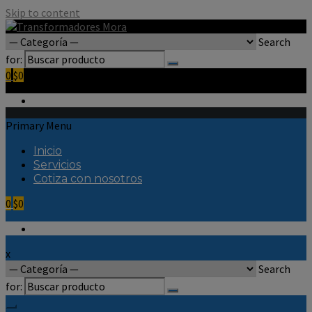
Skip to content
Search
for:
0
$0
Primary Menu
Inicio
Servicios
Cotiza con nosotros
0
$0
x
Search
for: