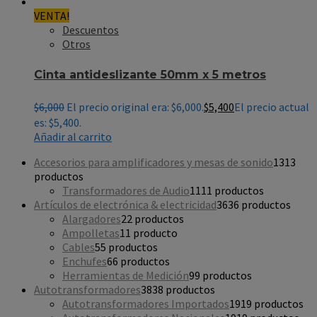
VENTA!
Descuentos
Otros
Cinta antideslizante 50mm x 5 metros
$
6,000
El precio original era: $6,000.
$
5,400
El precio actual
es: $5,400.
Añadir al carrito
Accesorios para amplificadores y mesas de sonido
13
13
productos
Transformadores de Audio
11
11 productos
Artículos de electrónica & electricidad
36
36 productos
Alargadores
2
2 productos
Ampolletas
1
1 producto
Cables
5
5 productos
Enchufes
6
6 productos
Herramientas de Medición
9
9 productos
Autotransformadores
38
38 productos
Autotransformadores Importados
19
19 productos