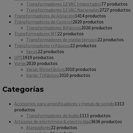
Transformadores 12 VAC Importados
7
7 productos
Transformadores 12 VAC Nacionales
27
27 productos
Transformadores de Aislación
14
14 productos
Transformadores de Control
20
20 productos
Transformadores Bifásicos
20
20 productos
Transformadores MT
2
2 productos
Transformadores de media tension
2
2 productos
Transformadores trifásicos
2
2 productos
Secos
2
2 productos
UPS
19
19 productos
Variac
20
20 productos
Variac Monofásicos
10
10 productos
Variac Trifásicos
10
10 productos
Categorías
Accesorios para amplificadores y mesas de sonido
13
13
productos
Transformadores de Audio
11
11 productos
Artículos de electrónica & electricidad
36
36 productos
Alargadores
2
2 productos