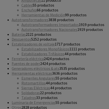
Ampolletas
1
1 producto
Cables
5
5 productos
Enchufes
6
6 productos
Herramientas de Medición
9
9 productos
Autotransformadores
38
38 productos
Autotransformadores Importados
19
19 productos
Autotransformadores Nacionales
19
19 productos
Baterías
21
21 productos
Descuentos
52
52 productos
Estabilizadores de voltaje
17
17 productos
Estabilizadores Monofásicos
11
11 productos
Estabilizadores Trifásicos
4
4 productos
Ferretería eléctrica
24
24 productos
Fuentes de poder
24
24 productos
Generadores eléctricos & ats
35
35 productos
Herramientas eléctricas
36
36 productos
Esmeriles Angulares
5
5 productos
Rotomartillos
4
4 productos
Sierras Eléctricas
4
4 productos
Soldadoras
2
2 productos
Taladros
3
3 productos
Luminaria de Emergencias
5
5 productos
Otros
28
28 productos