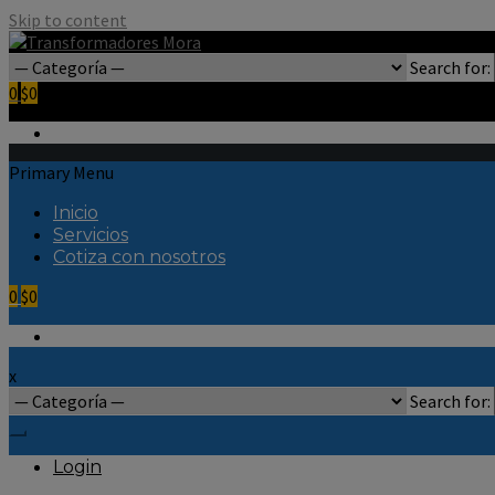
Skip to content
Search for:
0
$0
Primary Menu
Inicio
Servicios
Cotiza con nosotros
0
$0
x
Search for:
Login