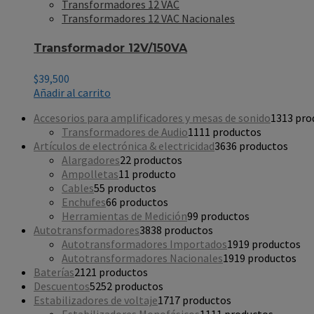
Transformadores 12 VAC
Transformadores 12 VAC Nacionales
Transformador 12V/150VA
$
39,500
Añadir al carrito
Accesorios para amplificadores y mesas de sonido
13
13 pro
Transformadores de Audio
11
11 productos
Artículos de electrónica & electricidad
36
36 productos
Alargadores
2
2 productos
Ampolletas
1
1 producto
Cables
5
5 productos
Enchufes
6
6 productos
Herramientas de Medición
9
9 productos
Autotransformadores
38
38 productos
Autotransformadores Importados
19
19 productos
Autotransformadores Nacionales
19
19 productos
Baterías
21
21 productos
Descuentos
52
52 productos
Estabilizadores de voltaje
17
17 productos