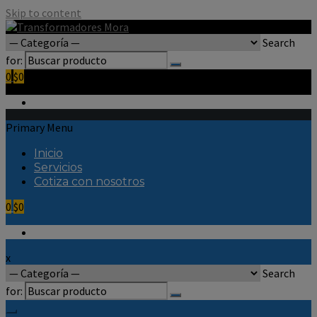
Skip to content
Search
for:
0
$0
Primary Menu
Inicio
Servicios
Cotiza con nosotros
0
$0
x
Search
for: