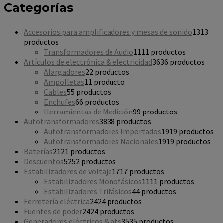
Categorías
Accesorios para amplificadores y mesas de sonido
13
13
productos
Transformadores de Audio
11
11 productos
Artículos de electrónica & electricidad
36
36 productos
Alargadores
2
2 productos
Ampolletas
1
1 producto
Cables
5
5 productos
Enchufes
6
6 productos
Herramientas de Medición
9
9 productos
Autotransformadores
38
38 productos
Autotransformadores Importados
19
19 productos
Autotransformadores Nacionales
19
19 productos
Baterías
21
21 productos
Descuentos
52
52 productos
Estabilizadores de voltaje
17
17 productos
Estabilizadores Monofásicos
11
11 productos
Estabilizadores Trifásicos
4
4 productos
Ferretería eléctrica
24
24 productos
Fuentes de poder
24
24 productos
Generadores eléctricos & ats
35
35 productos