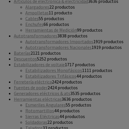
Artículos de electrónica & electricidad
36
36 productos
Alargadores
2
2 productos
Ampolletas
1
1 producto
Cables
5
5 productos
Enchufes
6
6 productos
Herramientas de Medición
9
9 productos
Autotransformadores
38
38 productos
Autotransformadores Importados
19
19 productos
Autotransformadores Nacionales
19
19 productos
Baterías
21
21 productos
Descuentos
52
52 productos
Estabilizadores de voltaje
17
17 productos
Estabilizadores Monofásicos
11
11 productos
Estabilizadores Trifásicos
4
4 productos
Ferretería eléctrica
24
24 productos
Fuentes de poder
24
24 productos
Generadores eléctricos & ats
35
35 productos
Herramientas eléctricas
36
36 productos
Esmeriles Angulares
5
5 productos
Rotomartillos
4
4 productos
Sierras Eléctricas
4
4 productos
Soldadoras
2
2 productos
Taladros
3
3 productos