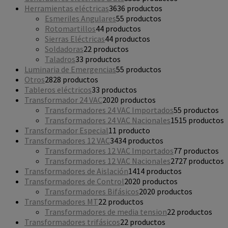
Herramientas eléctricas
36
36 productos
Esmeriles Angulares
5
5 productos
Rotomartillos
4
4 productos
Sierras Eléctricas
4
4 productos
Soldadoras
2
2 productos
Taladros
3
3 productos
Luminaria de Emergencias
5
5 productos
Otros
28
28 productos
Tableros eléctricos
3
3 productos
Transformador 24 VAC
20
20 productos
Transformadores 24 VAC Importados
5
5 productos
Transformadores 24 VAC Nacionales
15
15 productos
Transformador Especial
1
1 producto
Transformadores 12 VAC
34
34 productos
Transformadores 12 VAC Importados
7
7 productos
Transformadores 12 VAC Nacionales
27
27 productos
Transformadores de Aislación
14
14 productos
Transformadores de Control
20
20 productos
Transformadores Bifásicos
20
20 productos
Transformadores MT
2
2 productos
Transformadores de media tension
2
2 productos
Transformadores trifásicos
2
2 productos