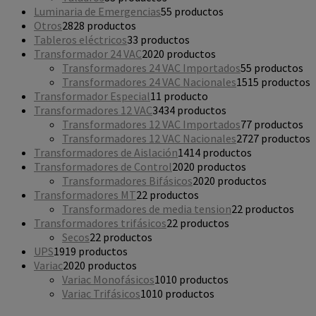
Luminaria de Emergencias
5
5 productos
Otros
28
28 productos
Tableros eléctricos
3
3 productos
Transformador 24 VAC
20
20 productos
Transformadores 24 VAC Importados
5
5 productos
Transformadores 24 VAC Nacionales
15
15 productos
Transformador Especial
1
1 producto
Transformadores 12 VAC
34
34 productos
Transformadores 12 VAC Importados
7
7 productos
Transformadores 12 VAC Nacionales
27
27 productos
Transformadores de Aislación
14
14 productos
Transformadores de Control
20
20 productos
Transformadores Bifásicos
20
20 productos
Transformadores MT
2
2 productos
Transformadores de media tension
2
2 productos
Transformadores trifásicos
2
2 productos
Secos
2
2 productos
UPS
19
19 productos
Variac
20
20 productos
Variac Monofásicos
10
10 productos
Variac Trifásicos
10
10 productos