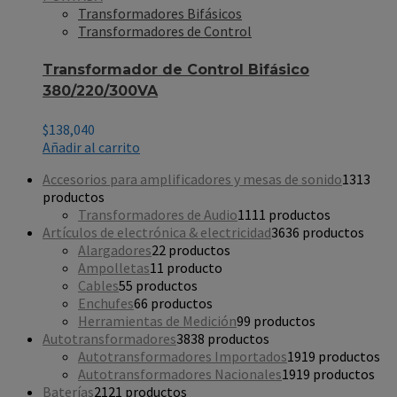
Transformadores Bifásicos
Transformadores de Control
Transformador de Control Bifásico
380/220/300VA
$
138,040
Añadir al carrito
Accesorios para amplificadores y mesas de sonido
13
13
productos
Transformadores de Audio
11
11 productos
Artículos de electrónica & electricidad
36
36 productos
Alargadores
2
2 productos
Ampolletas
1
1 producto
Cables
5
5 productos
Enchufes
6
6 productos
Herramientas de Medición
9
9 productos
Autotransformadores
38
38 productos
Autotransformadores Importados
19
19 productos
Autotransformadores Nacionales
19
19 productos
Baterías
21
21 productos