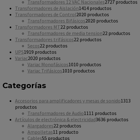
Transformadores 12 VAC Nacionales
27
27 productos
Transformadores de Aislación
14
14 productos
Transformadores de Control
20
20 productos
Transformadores Bifásicos
20
20 productos
Transformadores MT
2
2 productos
Transformadores de media tension
2
2 productos
Transformadores trifásicos
2
2 productos
Secos
2
2 productos
UPS
19
19 productos
Variac
20
20 productos
Variac Monofásicos
10
10 productos
Variac Trifásicos
10
10 productos
Categorías
Accesorios para amplificadores y mesas de sonido
13
13
productos
Transformadores de Audio
11
11 productos
Artículos de electrónica & electricidad
36
36 productos
Alargadores
2
2 productos
Ampolletas
1
1 producto
Cables
5
5 productos