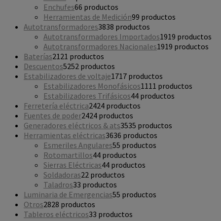
Enchufes
6
6 productos
Herramientas de Medición
9
9 productos
Autotransformadores
38
38 productos
Autotransformadores Importados
19
19 productos
Autotransformadores Nacionales
19
19 productos
Baterías
21
21 productos
Descuentos
52
52 productos
Estabilizadores de voltaje
17
17 productos
Estabilizadores Monofásicos
11
11 productos
Estabilizadores Trifásicos
4
4 productos
Ferretería eléctrica
24
24 productos
Fuentes de poder
24
24 productos
Generadores eléctricos & ats
35
35 productos
Herramientas eléctricas
36
36 productos
Esmeriles Angulares
5
5 productos
Rotomartillos
4
4 productos
Sierras Eléctricas
4
4 productos
Soldadoras
2
2 productos
Taladros
3
3 productos
Luminaria de Emergencias
5
5 productos
Otros
28
28 productos
Tableros eléctricos
3
3 productos