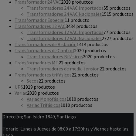
Transformador 24 VAC
20
20 productos
Transformadores 24 VAC Importados
5
5 productos
Transformadores 24 VAC Nacionales
15
15 productos
Transformador Especial
1
1 producto
Transformadores 12 VAC
34
34 productos
Transformadores 12 VAC Importados
7
7 productos
Transformadores 12 VAC Nacionales
27
27 productos
Transformadores de Aislación
14
14 productos
Transformadores de Control
20
20 productos
Transformadores Bifásicos
20
20 productos
Transformadores MT
2
2 productos
Transformadores de media tension
2
2 productos
Transformadores trifásicos
2
2 productos
Secos
2
2 productos
UPS
19
19 productos
Variac
20
20 productos
Variac Monofásicos
10
10 productos
Variac Trifásicos
10
10 productos
Dirección;
San Isidro 1849, Santiago
Horario: Lunes a Jueves de 08:00 a 17:30hrs y Viernes hasta las
14:00