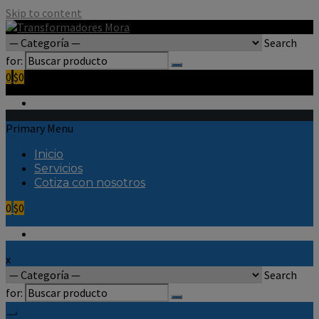
Skip to content
Search
for:
0
$0
Primary Menu
Inicio
Servicios
Cotiza con nosotros
0
$0
x
Search
for: