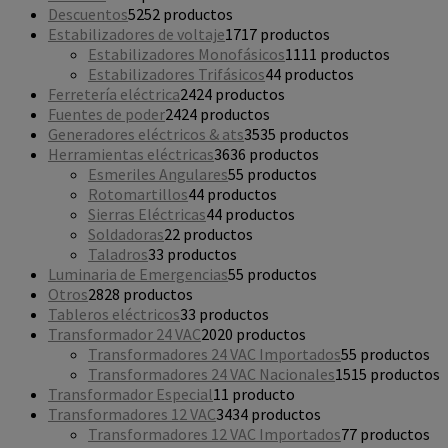
Descuentos
52
52 productos
Estabilizadores de voltaje
17
17 productos
Estabilizadores Monofásicos
11
11 productos
Estabilizadores Trifásicos
4
4 productos
Ferretería eléctrica
24
24 productos
Fuentes de poder
24
24 productos
Generadores eléctricos & ats
35
35 productos
Herramientas eléctricas
36
36 productos
Esmeriles Angulares
5
5 productos
Rotomartillos
4
4 productos
Sierras Eléctricas
4
4 productos
Soldadoras
2
2 productos
Taladros
3
3 productos
Luminaria de Emergencias
5
5 productos
Otros
28
28 productos
Tableros eléctricos
3
3 productos
Transformador 24 VAC
20
20 productos
Transformadores 24 VAC Importados
5
5 productos
Transformadores 24 VAC Nacionales
15
15 productos
Transformador Especial
1
1 producto
Transformadores 12 VAC
34
34 productos
Transformadores 12 VAC Importados
7
7 productos