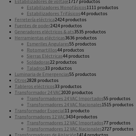
Estabilizadores de voltaje
17
17 productos
Estabilizadores Monofásicos
11
11 productos
Estabilizadores Trifásicos
4
4 productos
Ferretería eléctrica
24
24 productos
Fuentes de poder
24
24 productos
Generadores eléctricos & ats
35
35 productos
Herramientas eléctricas
36
36 productos
Esmeriles Angulares
5
5 productos
Rotomartillos
4
4 productos
Sierras Eléctricas
4
4 productos
Soldadoras
2
2 productos
Taladros
3
3 productos
Luminaria de Emergencias
5
5 productos
Otros
28
28 productos
Tableros eléctricos
3
3 productos
Transformador 24 VAC
20
20 productos
Transformadores 24 VAC Importados
5
5 productos
Transformadores 24 VAC Nacionales
15
15 productos
Transformador Especial
1
1 producto
Transformadores 12 VAC
34
34 productos
Transformadores 12 VAC Importados
7
7 productos
Transformadores 12 VAC Nacionales
27
27 productos
Transformadores de Aislación
14
14 productos