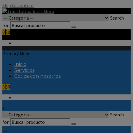
Skip to content
Search
for:
0
$0
Primary Menu
Inicio
Servicios
Cotiza con nosotros
0
$0
x
Search
for: