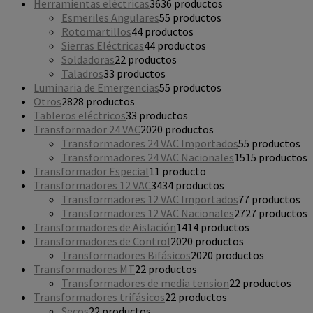
Herramientas eléctricas
36
36 productos
Esmeriles Angulares
5
5 productos
Rotomartillos
4
4 productos
Sierras Eléctricas
4
4 productos
Soldadoras
2
2 productos
Taladros
3
3 productos
Luminaria de Emergencias
5
5 productos
Otros
28
28 productos
Tableros eléctricos
3
3 productos
Transformador 24 VAC
20
20 productos
Transformadores 24 VAC Importados
5
5 productos
Transformadores 24 VAC Nacionales
15
15 productos
Transformador Especial
1
1 producto
Transformadores 12 VAC
34
34 productos
Transformadores 12 VAC Importados
7
7 productos
Transformadores 12 VAC Nacionales
27
27 productos
Transformadores de Aislación
14
14 productos
Transformadores de Control
20
20 productos
Transformadores Bifásicos
20
20 productos
Transformadores MT
2
2 productos
Transformadores de media tension
2
2 productos
Transformadores trifásicos
2
2 productos
Secos
2
2 productos