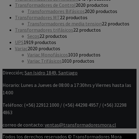
Transformadores de Control
20
20 productos
Transformadores Bifásicos
20
20 productos
Transformadores MT
2
2 productos
Transformadores de media tension
2
2 productos
Transformadores trifásicos
2
2 productos
Secos
2
2 productos
UPS
19
19 productos
Variac
20
20 productos
Variac Monofásicos
10
10 productos
Variac Trifásicos
10
10 productos
Dirección;
San Isidro 1849, Santiago
Horario: Lunes a Jueves de 08:00 a 17:30hrs y Viernes hasta las
14:00
Teléfono: (+56) 22912 1000 / (+56) 44298 4957 / (+56) 32298
4863
correo de contacto:
ventas@transformadoresmora.cl
Todos los derechos reservados © Transformadores Mora