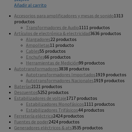
Añadir al carrito
Accesorios para amplificadores y mesas de sonido
13
13
productos
Transformadores de Audio
11
11 productos
Artículos de electrónica & electricidad
36
36 productos
Alargadores
2
2 productos
Ampolletas
1
1 producto
Cables
5
5 productos
Enchufes
6
6 productos
Herramientas de Medición
9
9 productos
Autotransformadores
38
38 productos
Autotransformadores Importados
19
19 productos
Autotransformadores Nacionales
19
19 productos
Baterías
21
21 productos
Descuentos
52
52 productos
Estabilizadores de voltaje
17
17 productos
Estabilizadores Monofásicos
11
11 productos
Estabilizadores Trifásicos
4
4 productos
Ferretería eléctrica
24
24 productos
Fuentes de poder
24
24 productos
Generadores eléctricos & ats
35
35 productos