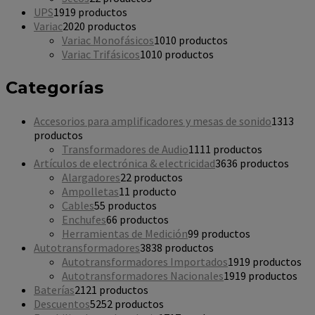
UPS
19
19 productos
Variac
20
20 productos
Variac Monofásicos
10
10 productos
Variac Trifásicos
10
10 productos
Categorías
Accesorios para amplificadores y mesas de sonido
13
13
productos
Transformadores de Audio
11
11 productos
Artículos de electrónica & electricidad
36
36 productos
Alargadores
2
2 productos
Ampolletas
1
1 producto
Cables
5
5 productos
Enchufes
6
6 productos
Herramientas de Medición
9
9 productos
Autotransformadores
38
38 productos
Autotransformadores Importados
19
19 productos
Autotransformadores Nacionales
19
19 productos
Baterías
21
21 productos
Descuentos
52
52 productos